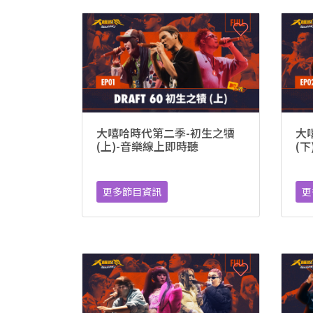
大嘻哈時代第二季-初生之犢
大
(上)-音樂線上即時聽
(
更多節目資訊
更