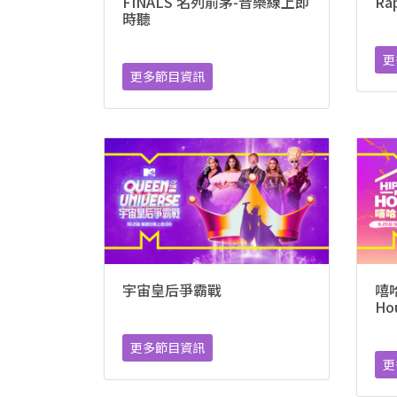
FINALS 名列前茅-音樂線上即
Ra
時聽
更
更多節目資訊
宇宙皇后爭霸戰
嘻哈
Ho
更多節目資訊
更