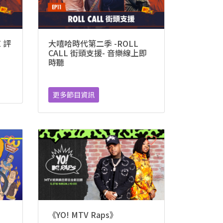
 評
大嘻哈時代第二季 -ROLL
CALL 街頭支援- 音樂線上即
時聽
更多節目資訊
《YO! MTV Raps》