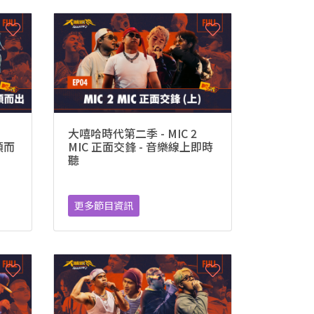
大嘻哈時代第二季 - MIC 2
脫穎而
MIC 正面交鋒 - 音樂線上即時
聽
更多節目資訊