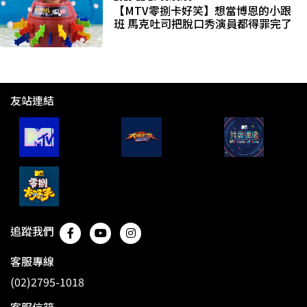
【MTV零捌卡好笑】想當博恩的小跟
班 馬克吐司把脫口秀演員都得罪完了
友站連結
追蹤我們
客服專線
(02)2795-1018