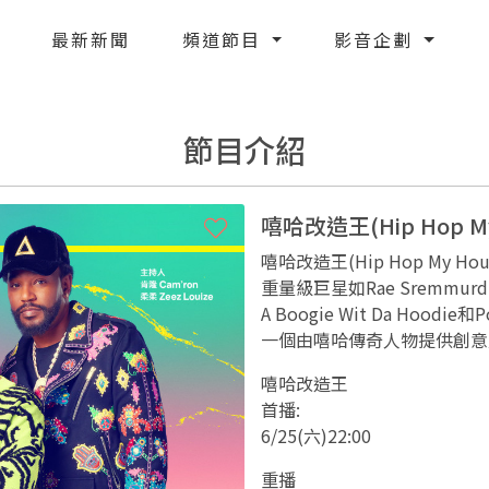
最新新聞
頻道節目
影音企劃
節目介紹
嘻哈改造王(Hip Hop My
嘻哈改造王(Hip Hop My 
重量級巨星如Rae Sremmurd、T
A Boogie Wit Da Ho
一個由嘻哈傳奇人物提供創意
嘻哈改造王
首播:
6/25(六)22:00
重播