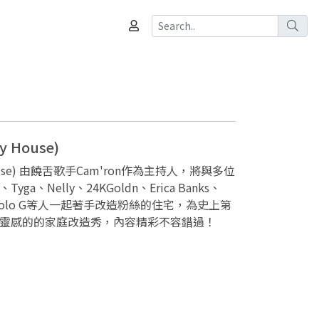
 House)
House) 由饒舌歌手Cam'ron作為主持人，將與多位
yga、Nelly、24KGoldn、Erica Banks、
odie和Polo G等人一起著手改造粉絲的住宅，為史上第
靈感的的家庭改造秀，內容精彩不容錯過！