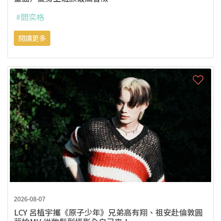
#閻奕格
閱讀更多
2026-08-07
LCY 呂植宇攜《原子少年》兄弟高有翔、祖安赴倫敦圓