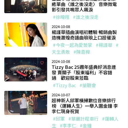
癒單曲〈誰之後沒走〉 音樂微電
影引發共鳴眾人飆淚
#徐暐翔
#誰之後沒走
2024-10-08
楊謹華插曲演唱初體驗 暢銷曲製
造機蕭煌奇譜曲琅琅上口超催淚
#今夜一起為愛鼓掌
#楊謹華
#
天生勇敢
#陳嘉樺
2024-10-08
Tizzy Bac 25週年盛典好消息連
發 賣關子「股東福利」不容錯
過 歡迎股東蒞臨
#Tizzy Bac
#搶聽會
2024-10-07
超神新人邱軍橫掃數位音樂排行
榜 〈運轉人生〉一舉入圍金鐘 李
李仁現身祝賀
#邱軍
#華麗計程車行
#運轉人
生
#李李仁
#金鐘