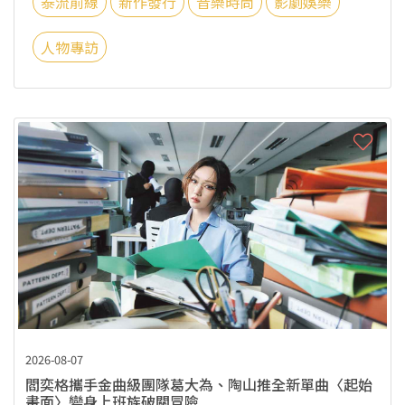
泰流前線
新作發行
音樂時尚
影劇娛樂
人物專訪
2026-08-07
閻奕格攜手金曲級團隊葛大為、陶山推全新單曲〈起始
畫面〉變身上班族破關冒險