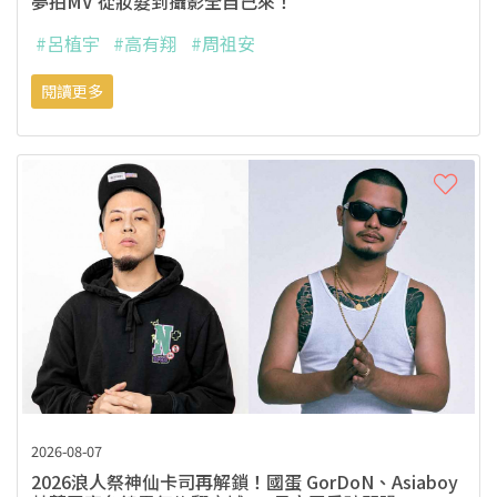
夢拍MV 從妝髮到攝影全自己來！
#呂植宇
#高有翔
#周祖安
閱讀更多
2026-08-07
2026浪人祭神仙卡司再解鎖！國蛋 GorDoN、Asiaboy