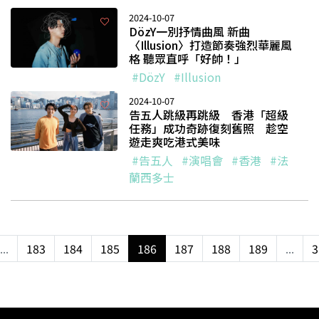
2024-10-07
DözY一別抒情曲風 新曲
〈Illusion〉打造節奏強烈華麗風
格 聽眾直呼「好帥！」
#DözY
#Illusion
2024-10-07
告五人跳級再跳級 香港「超級
任務」成功奇跡復刻舊照 趁空
遊走爽吃港式美味
#告五人
#演唱會
#香港
#法
蘭西多士
...
183
184
185
186
187
188
189
...
3