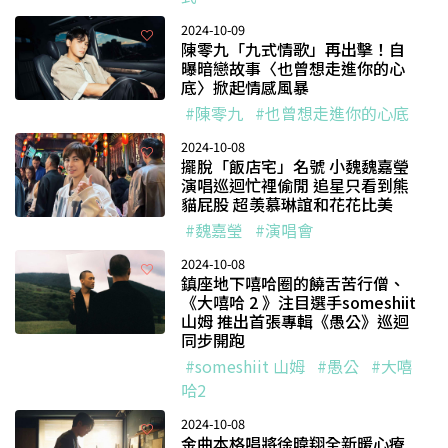
2024-10-09
陳零九「九式情歌」再出擊！自
曝暗戀故事〈也曾想走進你的心
底〉掀起情感風暴
#陳零九
#也曾想走進你的心底
2024-10-08
擺脫「飯店宅」名號 小魏魏嘉瑩
演唱巡迴忙裡偷閒 追星只看到熊
貓屁股 超羡慕琳誼和花花比美
#魏嘉瑩
#演唱會
2024-10-08
鎮座地下嘻哈圈的饒舌苦行僧、
《大嘻哈 2 》注目選手someshiit
山姆 推出首張專輯《愚公》巡迴
同步開跑
#someshiit 山姆
#愚公
#大嘻
哈2
2024-10-08
金曲本格唱將徐暐翔全新暖心療