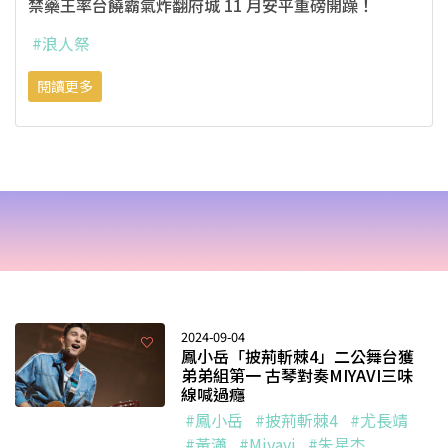
禁藥王率台饒霸氣炸翻府城 11 月安平重磅開躁！
#浪人祭
閱讀更多
2024-09-04
鳳小岳「披荊斬棘4」二公舞台獲
弟弟組第一 古琴對奏MIYAVI三味
線喊過癮
#鳳小岳
#披荊斬棘4
#尤長靖
#黃瀟
#Miyavi
#朱星杰