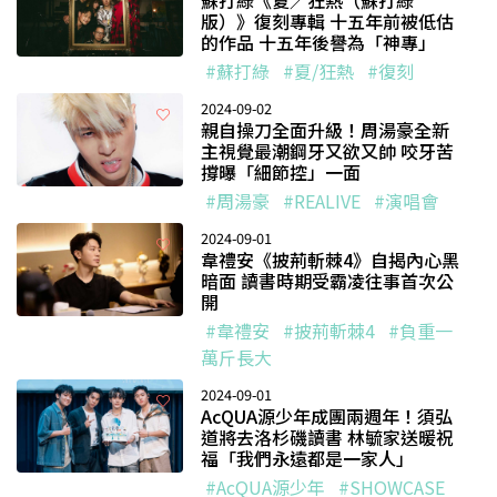
蘇打綠《夏／狂熱（蘇打綠
版）》復刻專輯 十五年前被低估
的作品 十五年後譽為「神專」
#蘇打綠
#夏/狂熱
#復刻
2024-09-02
親自操刀全面升級！周湯豪全新
主視覺最潮鋼牙又欲又帥 咬牙苦
撐曝「細節控」一面
#周湯豪
#REALIVE
#演唱會
2024-09-01
韋禮安《披荊斬棘4》自揭內心黑
暗面 讀書時期受霸凌往事首次公
開
#韋禮安
#披荊斬棘4
#負重一
萬斤長大
2024-09-01
AcQUA源少年成團兩週年！須弘
道將去洛杉磯讀書 林毓家送暖祝
福「我們永遠都是一家人」
#AcQUA源少年
#SHOWCASE