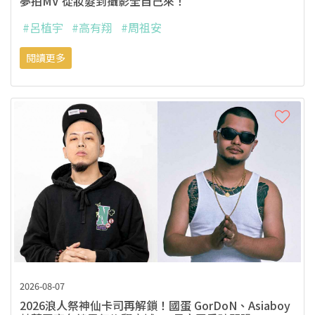
夢拍MV 從妝髮到攝影全自己來！
#呂植宇
#高有翔
#周祖安
閱讀更多
2026-08-07
2026浪人祭神仙卡司再解鎖！國蛋 GorDoN、Asiaboy