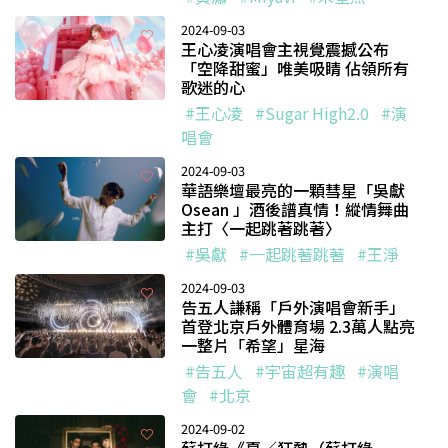
2024-09-03
王心凌演唱會主視覺震撼公布
「空降甜蜜」唯美吸睛 佔領所有
歌迷的心
#王心凌
#Sugar High2.0
#演
唱會
2024-09-03
華語樂壇最亮的一顆彗星「吳獻
Osean 」酒後譜真情！縱情舞曲
主打〈一起跳著跳著〉
#吳獻
#一起跳著跳著
#王淨
2024-09-03
告五人謙稱「戶外演唱會新手」
首登北京戶外體育場 2.3萬人點亮
一整片「希望」星海
#告五人
#宇宙超有趣
#演唱
會
#北京
2024-09-02