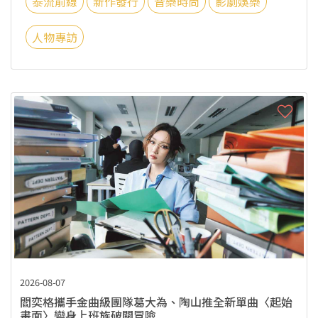
泰流前線
新作發行
音樂時尚
影劇娛樂
人物專訪
2026-08-07
閻奕格攜手金曲級團隊葛大為、陶山推全新單曲〈起始
畫面〉變身上班族破關冒險