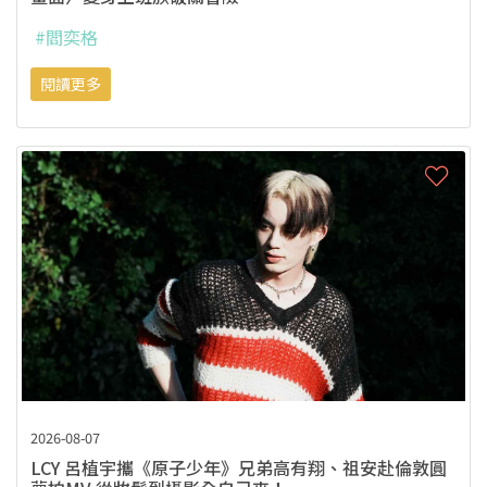
#閻奕格
閱讀更多
2026-08-07
LCY 呂植宇攜《原子少年》兄弟高有翔、祖安赴倫敦圓