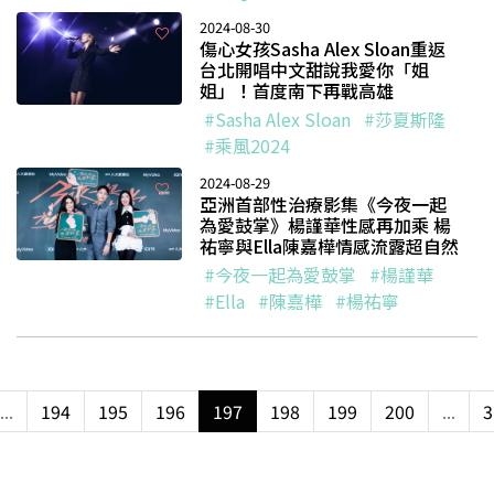
2024-08-30
傷心女孩Sasha Alex Sloan重返
台北開唱中文甜說我愛你「姐
姐」！首度南下再戰高雄
#Sasha Alex Sloan
#莎夏斯隆
#乘風2024
2024-08-29
亞洲首部性治療影集《今夜一起
為愛鼓掌》楊謹華性感再加乘 楊
祐寧與Ella陳嘉樺情感流露超自然
#今夜一起為愛鼓掌
#楊謹華
#Ella
#陳嘉樺
#楊祐寧
...
194
195
196
197
198
199
200
...
3