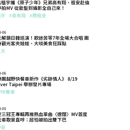
Y 呂植宇攜《原子少年》兄弟高有翔、祖安赴倫
夢拍MV 從妝髮到攝影全自己來！
植宇
#高有翔
#周祖安
8-06
夭解鎖日韓巡演！歌迷苦等7年全場大合唱 團
身觀光客夾娃娃、大啖美食狂踩點
三夭
8-06
團越野快餐車新作《劣跡情人》 8/19
lver Taipei 舉辦發片專場
野快餐車
8-05
安三冠王專輯再推熱血單曲〈遼闊〉MV首度
公車取景直呼：超怕被拍出雙下巴
勢安