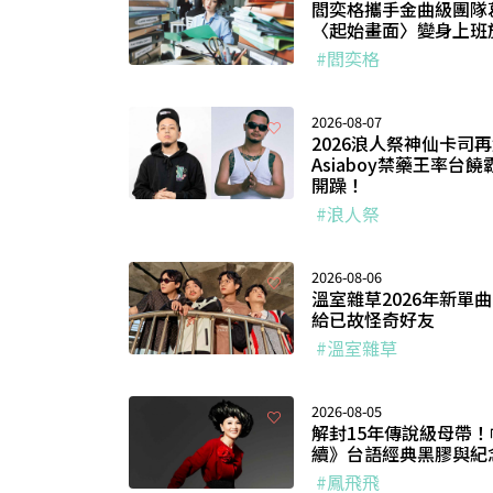
閻奕格攜手金曲級團隊
〈起始畫面〉變身上班
#閻奕格
2026-08-07
2026浪人祭神仙卡司再
Asiaboy禁藥王率台
開躁！
#浪人祭
2026-08-06
溫室雜草2026年新單
給已故怪奇好友
#溫室雜草
2026-08-05
解封15年傳說級母帶
續》台語經典黑膠與紀念專
#鳳飛飛