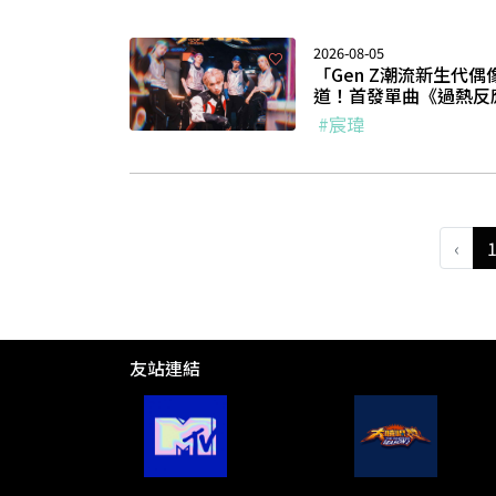
2026-08-05
「Gen Z潮流新生代偶像
道！首發單曲《過熱反
#宸瑋
‹
友站連結