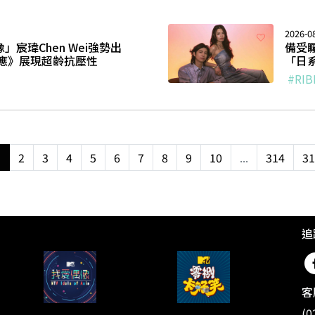
2026-0
」宸瑋Chen Wei強勢出
備受矚
應》展現超齡抗壓性
「日系
#RIB
1
2
3
4
5
6
7
8
9
10
...
314
31
追
客
(0