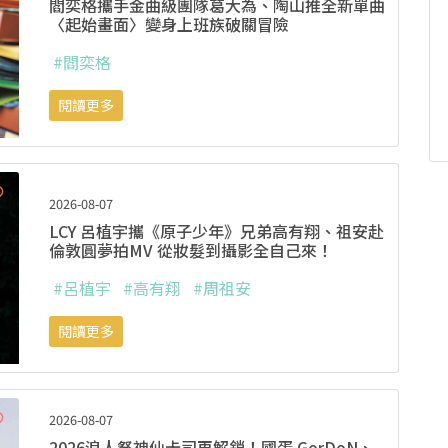
閻奕格攜手金曲級團隊葛大為、陶山推全新單曲
〈起始畫面〉變身上班族破關冒險
#閻奕格
閱讀更多
2026-08-07
LCY 呂植宇攜《原子少年》兄弟高有翔、祖安赴
倫敦圓夢拍MV 從妝髮到攝影全自己來！
#呂植宇
#高有翔
#周祖安
閱讀更多
2026-08-07
2026浪人祭神仙卡司再解鎖！國蛋 GorDoN、