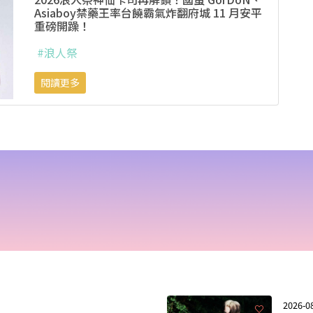
Asiaboy禁藥王率台饒霸氣炸翻府城 11 月安平
重磅開躁！
#浪人祭
閱讀更多
2026-0