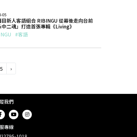
8-05
目新人客語組合 RIBINGU 從幕後走向台前
中二魂」打造首張專輯《Living》
INGU
#客語
5
›
蹤我們
服專線
2)2795-1018