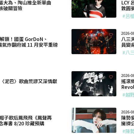
葛大為、陶山推全新單曲
LC
族破關冒險
敦圓
#呂
2026-0
解鎖！國蛋 GorDoN、
八三
饒霸氣炸翻府城 11 月安平重磅
員變
#八
2026-0
曲〈泥巴〉歌曲荒謬又深情獻
搖滾樂
Revo
#越
2026-0
！帽子歌后鳳飛飛《鳳聲再
陳勢
書 8/20 珍藏預購
擁擠
#陳