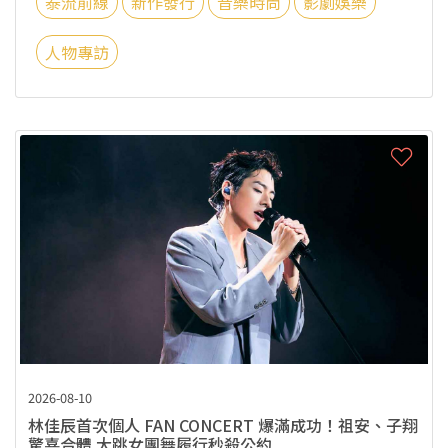
泰流前線
新作發行
音樂時尚
影劇娛樂
人物專訪
2026-08-10
林佳辰首次個人 FAN CONCERT 爆滿成功！祖安、子翔
驚喜合體 大跳女團舞履行秒殺公約