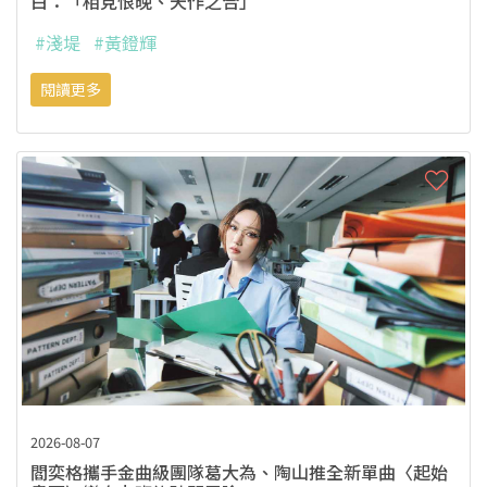
白：「相見恨晚、天作之合」
#淺堤
#黃鐙輝
閱讀更多
2026-08-07
閻奕格攜手金曲級團隊葛大為、陶山推全新單曲〈起始