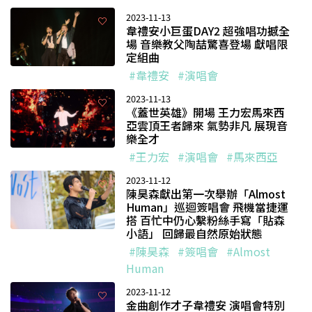
2023-11-13
韋禮安小巨蛋DAY2 超強唱功撼全
場 音樂教父陶喆驚喜登場 獻唱限
定組曲
#韋禮安
#演唱會
2023-11-13
《蓋世英雄》開場 王力宏馬來西
亞雲頂王者歸來 氣勢非凡 展現音
樂全才
#王力宏
#演唱會
#馬來西亞
2023-11-12
陳昊森獻出第一次舉辦「Almost
Human」巡迴簽唱會 飛機當捷運
搭 百忙中仍心繫粉絲手寫「貼森
小語」 回歸最自然原始狀態
#陳昊森
#簽唱會
#Almost
Human
2023-11-12
金曲創作才子韋禮安 演唱會特別