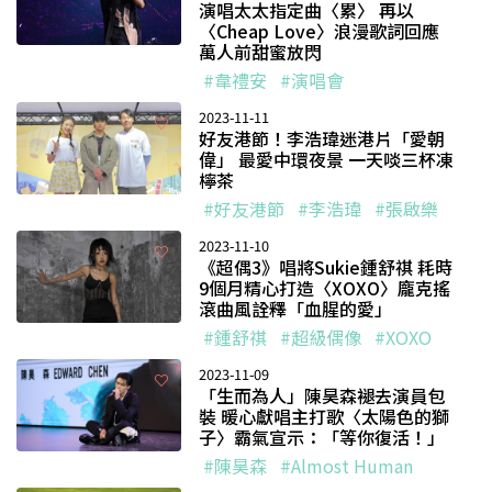
演唱太太指定曲〈累〉 再以
〈Cheap Love〉浪漫歌詞回應
萬人前甜蜜放閃
#韋禮安
#演唱會
2023-11-11
好友港節！李浩瑋迷港片「愛朝
偉」 最愛中環夜景 一天啖三杯凍
檸茶
#好友港節
#李浩瑋
#張啟樂
2023-11-10
《超偶3》唱將Sukie鍾舒祺 耗時
9個月精心打造〈XOXO〉龐克搖
滾曲風詮釋「血腥的愛」
#鍾舒祺
#超級偶像
#XOXO
2023-11-09
「生而為人」陳昊森褪去演員包
裝 暖心獻唱主打歌〈太陽色的獅
子〉霸氣宣示：「等你復活！」
#陳昊森
#Almost Human