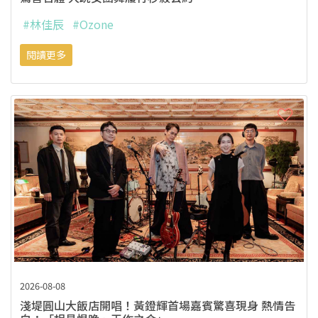
#林佳辰
#Ozone
閱讀更多
2026-08-08
淺堤圓山大飯店開唱！黃鐙輝首場嘉賓驚喜現身 熱情告