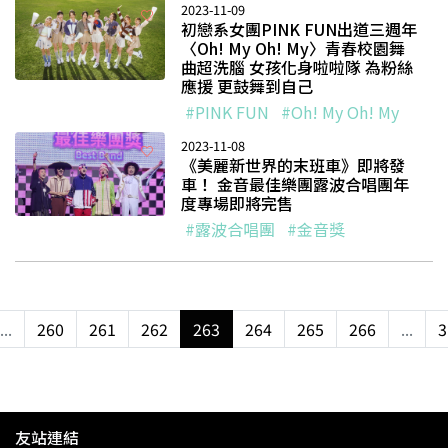
2023-11-09
初戀系女團PINK FUN出道三週年
〈Oh! My Oh! My〉青春校園舞
曲超洗腦 女孩化身啦啦隊 為粉絲
應援 更鼓舞到自己
#PINK FUN
#Oh! My Oh! My
2023-11-08
《美麗新世界的末班車》即將發
車！ 金音最佳樂團露波合唱團年
度專場即將完售
#露波合唱團
#金音獎
...
260
261
262
263
264
265
266
...
3
友站連結