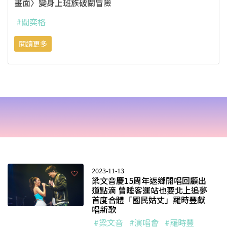
畫面〉變身上班族破關冒險
#閻奕格
閱讀更多
2023-11-13
梁文音慶15周年返鄉開唱回顧出
道點滴 曾睡客運站也要北上追夢
首度合體「國民姑丈」羅時豐獻
唱新歌
#梁文音
#演唱會
#羅時豐