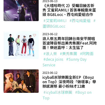
2023-06-13
《大嘻哈時代 2》受矚目饒舌新
秀 艾蜜莉AMILI 首張專輯邀來蛋
頭 BG8Locc、西屯純愛組合作
#艾蜜莉AMILI
#西屯純愛組
#
蛋頭BG8Locc
2023-06-12
浪人祭五周年回歸台南安平開唱
首波陣容祭出美秀集團Feat.阿跨
面！樂迷直呼：太生猛了
#浪人祭
#美秀集團
#阿跨面
#deca joins
#Sunny Day
Service
2023-06-12
icyball冰球樂團全新EP《Boyz
on Top》深夜時段「做壞事」舉
辦感謝祭 最小粉絲才12歲
#icyball冰球樂團
#Boyz on
Top