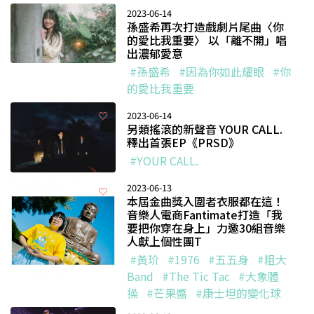
2023-06-14
孫盛希再次打造戲劇片尾曲〈你
的愛比我重要〉 以「離不開」唱
出濃郁愛意
#孫盛希
#因為你如此耀眼
#你
的愛比我重要
2023-06-14
另類搖滾的新聲音 YOUR CALL.
釋出首張EP《PRSD》
#YOUR CALL.
2023-06-13
本屆金曲獎入圍者衣服都在這！
音樂人電商Fantimate打造「我
要把你穿在身上」力邀30組音樂
人獻上個性團T
#黃玠
#1976
#五五身
#粗大
Band
#The Tic Tac
#大象體
操
#芒果醬
#康士坦的變化球