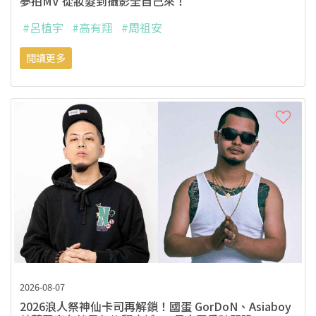
夢拍MV 從妝髮到攝影全自己來！
#呂植宇
#高有翔
#周祖安
閱讀更多
2026-08-07
2026浪人祭神仙卡司再解鎖！國蛋 GorDoN、Asiaboy