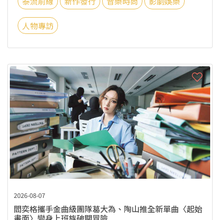
泰流前線
新作發行
音樂時尚
影劇娛樂
人物專訪
2026-08-07
閻奕格攜手金曲級團隊葛大為、陶山推全新單曲〈起始
畫面〉變身上班族破關冒險