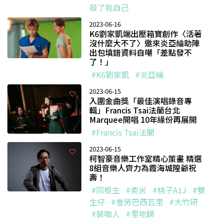
殺了我自己
2023-06-16
K6劉家凱端出壓箱寶創作〈活著
沒什麼大不了〉邀來炎亞綸助陣
出包填錯資料自嘲「差點發不
了！」
#K6劉家凱
#炎亞綸
2023-06-15
入圍金曲獎「最佳演唱錄音專
輯」Francis Tsai法蘭台北
Marquee開唱 10年緣份再展開
#Francis Tsai法蘭
2023-06-15
柯智豪音樂工作室精心策畫 精選
8組音樂人齊力為霞海城隍爺祝
壽！
#同根生
#柔米
#桃子A1J
#雙
生仔
#查勞巴西瓦里
#大竹研
#裝咖人
#里地歸