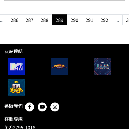
...
286
287
288
289
290
291
292
...
3
友站連結
追蹤我們
客服專線
(02)2795-1018