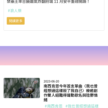
禁藥王率台饒霸氣炸翻府城 11 月安平重磅開躁！
#浪人祭
閱讀更多
2023-06-20
南西肯恩今年首支單曲〈我也曾
經想過這樣殺了我自己〉療癒創
作雙人組難得聳動歌名與陰鬱情
緒
#南西肯恩
#我也曾經想過這樣