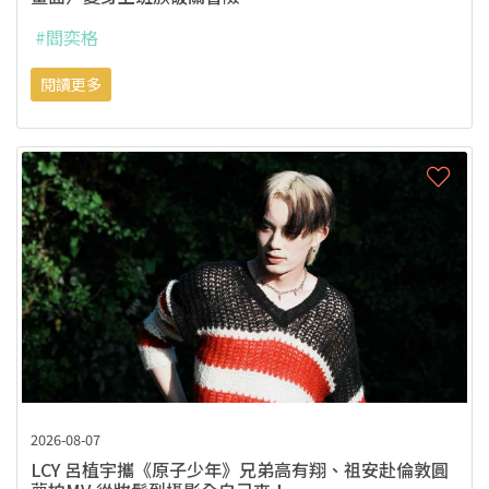
#閻奕格
閱讀更多
2026-08-07
LCY 呂植宇攜《原子少年》兄弟高有翔、祖安赴倫敦圓