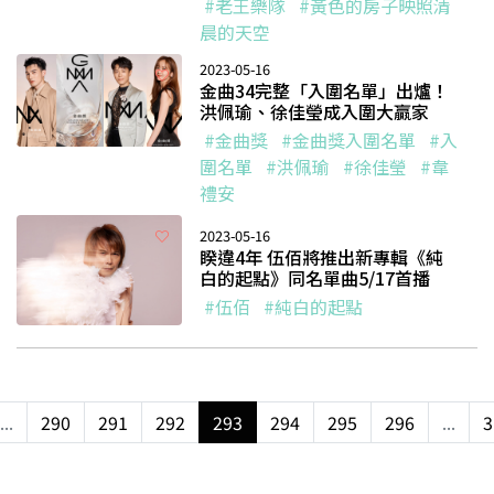
#老王樂隊
#黃色的房子映照清
晨的天空
2023-05-16
金曲34完整「入圍名單」出爐！
洪佩瑜、徐佳瑩成入圍大贏家
#金曲獎
#金曲獎入圍名單
#入
圍名單
#洪佩瑜
#徐佳瑩
#韋
禮安
2023-05-16
睽違4年 伍佰將推出新專輯《純
白的起點》同名單曲5/17首播
#伍佰
#純白的起點
...
290
291
292
293
294
295
296
...
3