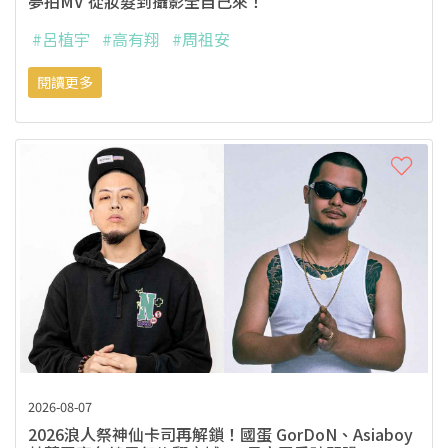
夢拍MV 從妝髮到攝影全自己來！
#呂植宇
#高有翔
#周祖安
閱讀更多
2026-08-07
2026浪人祭神仙卡司再解鎖！國蛋 GorDoN、Asiaboy