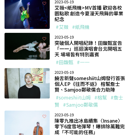
2023-05-19
艾薇<紙飛機>MV首播 歡迎各校
園點歌 創造今夏漫天飛舞的畢業
紀念
#艾薇
#紙飛機
2023-05-19
突破個人開唱紀錄！田馥甄宣告
「一一」巡迴演唱會台北開唱五
天 場場皆有特別嘉賓
#田馥甄
#一一
2023-05-19
饒舌新聲someshiit山姆發行首張
個人EP《往而不返》 榕幫詹士
賢、Samjoo鄭敬儒合力助陣
#someshiit山姆
#榕幫
#詹士
賢
#Samjoo鄭敬儒
2023-05-19
陳零九推出冰島續集〈Insane〉
零下6度雪地彈琴！曝排除萬難完
成「不可能的任務」