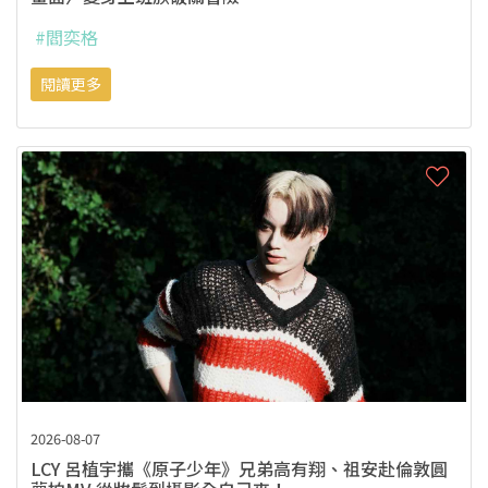
#閻奕格
閱讀更多
2026-08-07
LCY 呂植宇攜《原子少年》兄弟高有翔、祖安赴倫敦圓