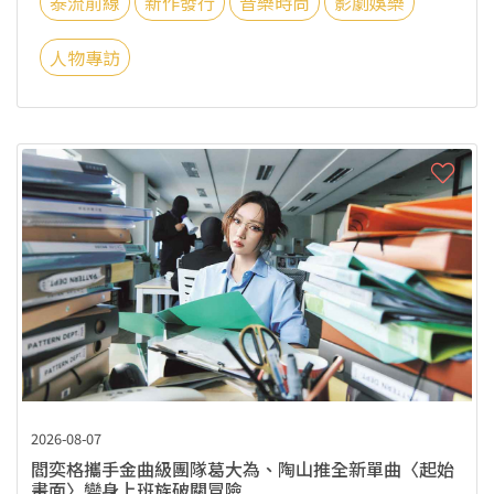
泰流前線
新作發行
音樂時尚
影劇娛樂
人物專訪
2026-08-07
閻奕格攜手金曲級團隊葛大為、陶山推全新單曲〈起始
畫面〉變身上班族破關冒險