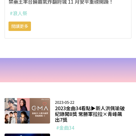
禁藥王率台饒霸氣炸翻府城 11 月安平重磅開躁！
#浪人祭
閱讀更多
2023-05-22
2023金曲34看點▶新人洪佩瑜破
紀錄闖8獎 常勝軍拉拉×青峰飆
出7獎
#金曲34