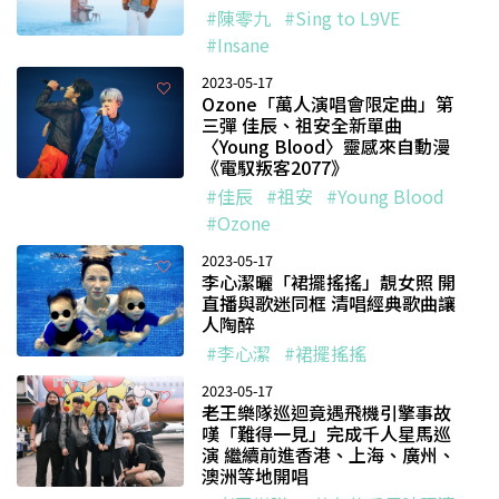
#陳零九
#Sing to L9VE
#Insane
2023-05-17
Ozone「萬人演唱會限定曲」第
三彈 佳辰、祖安全新單曲
〈Young Blood〉靈感來自動漫
《電馭叛客2077》
#佳辰
#祖安
#Young Blood
#Ozone
2023-05-17
李心潔曬「裙擺搖搖」靚女照 開
直播與歌迷同框 清唱經典歌曲讓
人陶醉
#李心潔
#裙擺搖搖
2023-05-17
老王樂隊巡迴竟遇飛機引擎事故
嘆「難得一見」完成千人星馬巡
演 繼續前進香港、上海、廣州、
澳洲等地開唱