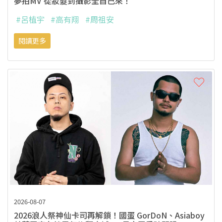
夢拍MV 從妝髮到攝影全自己來！
#呂植宇
#高有翔
#周祖安
閱讀更多
2026-08-07
2026浪人祭神仙卡司再解鎖！國蛋 GorDoN、Asiaboy