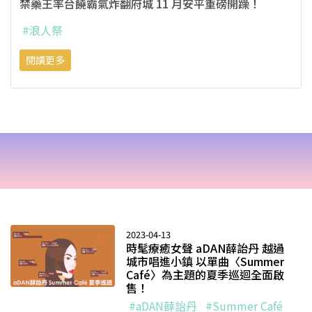
禁藥王率台饒霸氣炸翻府城 11 月安平重磅開躁！
#浪人祭
閱讀更多
2023-04-13
時髦療癒女聲 aDAN薛詒丹 越過
城市唱進小鎮 以單曲〈Summer
Café〉為主題的夏季巡迴全面啟
售！
#aDAN薛詒丹
#Summer Café