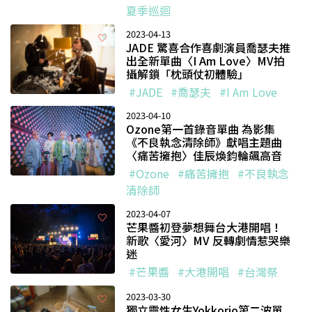
夏季巡迴
2023-04-13
JADE 驚喜合作喜劇演員喬瑟夫推
出全新單曲〈I Am Love〉MV拍
攝解鎖「枕頭仗初體驗」
#JADE
#喬瑟夫
#I Am Love
2023-04-10
Ozone第一首錄音單曲 為影集
《不良執念清除師》獻唱主題曲
〈痛苦擁抱〉佳辰煥鈞輪飆高音
#Ozone
#痛苦擁抱
#不良執念
清除師
2023-04-07
芒果醬初登夢想舞台大港開唱！
新歌〈愛河〉MV 反轉劇情惹哭樂
迷
#芒果醬
#大港開唱
#台灣祭
2023-03-30
獨立靈性女生Yokkorio第二波單