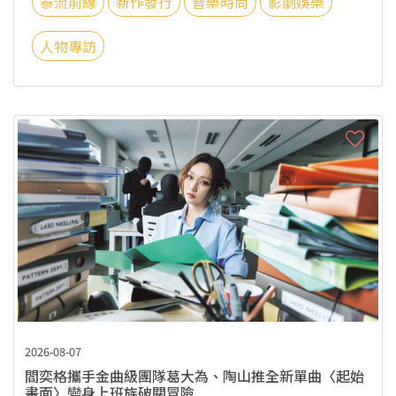
泰流前線
新作發行
音樂時尚
影劇娛樂
人物專訪
2026-08-07
閻奕格攜手金曲級團隊葛大為、陶山推全新單曲〈起始
畫面〉變身上班族破關冒險