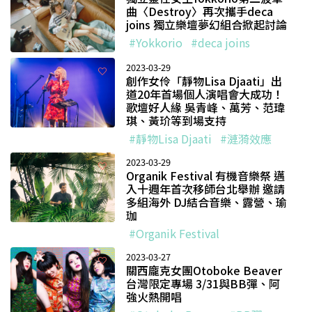
曲〈Destroy〉再次攜手deca
joins 獨立樂壇夢幻組合掀起討論
#Yokkorio
#deca joins
2023-03-29
創作女伶「靜物Lisa Djaati」出
道20年首場個人演唱會大成功！
歌壇好人緣 吳青峰、萬芳、范瑋
琪、黃玠等到場支持
#靜物Lisa Djaati
#漣漪效應
2023-03-29
Organik Festival 有機音樂祭 邁
入十週年首次移師台北舉辦 邀請
多組海外 DJ結合音樂、露營、瑜
珈
#Organik Festival
2023-03-27
關西龐克女團Otoboke Beaver
台灣限定專場 3/31與BB彈、阿
強火熱開唱