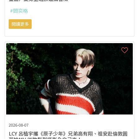
#閻奕格
閱讀更多
2026-08-07
LCY 呂植宇攜《原子少年》兄弟高有翔、祖安赴倫敦圓