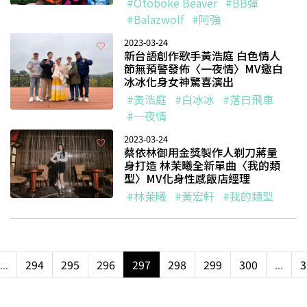
#Otoboke Beaver
#BB彈
#Balazwolf
#阿強
2023-03-24
新台語創作歌手黃浩庭 白色情人
節無預警發佈〈一夜情〉MV邀白
冰冰化身女神驚喜演出
#黃浩庭
#白冰冰
#落日飛車
#一夜情
2023-03-24
蔡依林御用金獎製作人剃刀蔣量
身打造 林茉曦全新單曲〈我的類
型〉MV化身性感飯店經理
#林茉曦
#黃宏軒
#我的類型
...
294
295
296
297
298
299
300
...
3