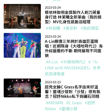
2023-03-24
蔡依林御用金獎製作人剃刀蔣量
身打造 林茉曦全新單曲〈我的類
型〉MV化身性感飯店經理
#林茉曦
#黃宏軒
#我的類型
2023-03-24
A-Lin睽違三年將於高雄巨蛋開
唱！近期現身《大嘻哈時代2》海
外綜藝邀約不斷 期待展現不同面
貌
#A-Lin
#大嘻哈時代2
#「A-
LINK with PASSENGERS」世界
巡迴演唱會
2023-03-23
超兇女饒C Grass名字由來好溫
馨！靈魂沙發對「沙發」很有執
念？冠妤Nikko私下與礦石同睡
#KKFARM
#C Grass
#冠妤
Nikko
#靈魂沙發