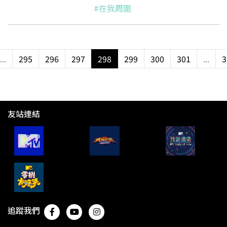
#在我周圍
...
295
296
297
298
299
300
301
...
3
友站連結
追蹤我們