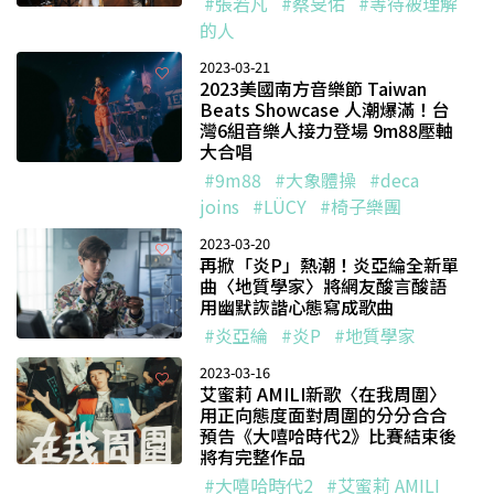
#張若凡
#蔡旻佑
#等待被理解
的人
2023-03-21
2023美國南方音樂節 Taiwan
Beats Showcase 人潮爆滿！台
灣6組音樂人接力登場 9m88壓軸
大合唱
#9m88
#大象體操
#deca
joins
#LÜCY
#椅子樂團
2023-03-20
再掀「炎P」熱潮！炎亞綸全新單
曲〈地質學家〉將網友酸言酸語
用幽默詼諧心態寫成歌曲
#炎亞綸
#炎P
#地質學家
2023-03-16
艾蜜莉 AMILI新歌〈在我周圍〉
用正向態度面對周圍的分分合合
預告《大嘻哈時代2》比賽結束後
將有完整作品
#大嘻哈時代2
#艾蜜莉 AMILI