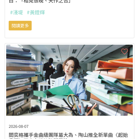
白：「相見恨晚、天作之合」
#淺堤
#黃鐙輝
閱讀更多
2026-08-07
閻奕格攜手金曲級團隊葛大為、陶山推全新單曲〈起始