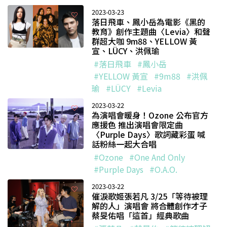
2023-03-23
落日飛車、鳳小岳為電影《黑的
教育》創作主題曲〈Levia〉和聲
群超大咖 9m88、YELLOW 黃
宣、LÜCY、洪佩瑜
#落日飛車
#鳳小岳
#YELLOW 黃宣
#9m88
#洪佩
瑜
#LÜCY
#Levia
2023-03-22
為演唱會暖身！Ozone 公布官方
應援色 推出演唱會限定曲
〈Purple Days〉歌詞藏彩蛋 喊
話粉絲一起大合唱
#Ozone
#One And Only
#Purple Days
#O.A.O.
2023-03-22
催淚歌姬張若凡 3/25「等待被理
解的人」演唱會 將合體創作才子
蔡旻佑唱「這首」經典歌曲