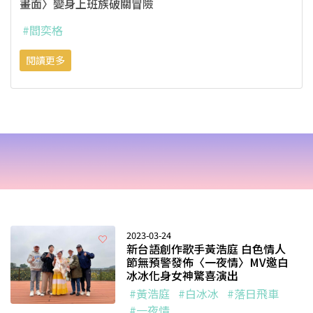
畫面〉變身上班族破關冒險
#閻奕格
閱讀更多
2023-03-24
新台語創作歌手黃浩庭 白色情人
節無預警發佈〈一夜情〉MV邀白
冰冰化身女神驚喜演出
#黃浩庭
#白冰冰
#落日飛車
#一夜情