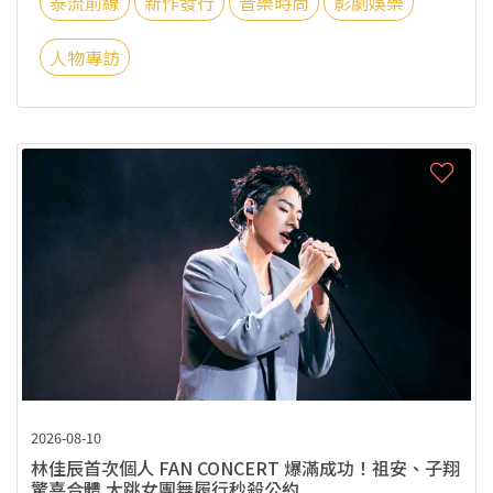
泰流前線
新作發行
音樂時尚
影劇娛樂
人物專訪
2026-08-10
林佳辰首次個人 FAN CONCERT 爆滿成功！祖安、子翔
驚喜合體 大跳女團舞履行秒殺公約