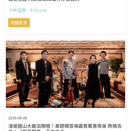
#林佳辰
#Ozone
閱讀更多
2026-08-08
淺堤圓山大飯店開唱！黃鐙輝首場嘉賓驚喜現身 熱情告