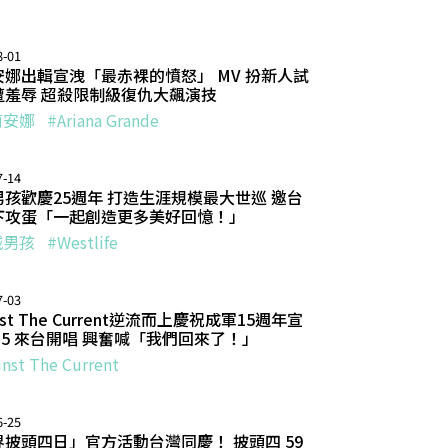
8-01
安娜出輯宣洩「最赤裸的憤怒」 MV 扮新人試
遭羞辱 超殺限制級復仇大飆演技
莉安娜
#Ariana Grande
7-14
男孩歡慶25週年 打造生涯規模最大世巡 邀台
下攻蛋「一起創造更多美好回憶！」
城男孩
#Westlife
7-03
inst The Current逆流而上慶祝成軍15週年宣
/15 來台開唱 興奮喊「我們回來了！」
inst The Current
6-25
界披頭四日」官方活動台灣同慶！ 披頭四 59