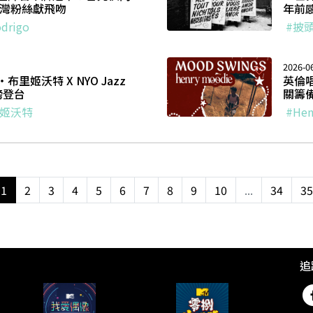
台灣粉絲獻飛吻
年前
odrigo
#披
2026-0
里姬沃特 X NYO Jazz
英倫唱
磅登台
關籌備
里姬沃特
#Hen
1
2
3
4
5
6
7
8
9
10
...
34
35
追