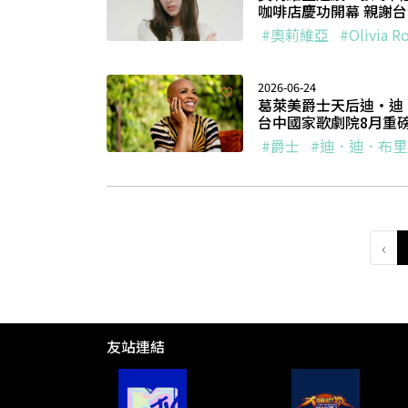
咖啡店慶功開幕 親謝
#奧莉維亞
#Olivia R
2026-06-24
葛萊美爵士天后迪・迪・布
台中國家歌劇院8月重
#爵士
#迪．迪．布
‹
友站連結