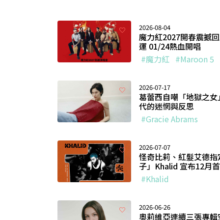
2026-08-04
魔力紅2027開春震撼
運 01/24熱血開唱
#魔力紅
#Maroon 5
2026-07-17
葛蕾西自嘲「地獄之女」
代的迷惘與反思
#Gracie Abrams
2026-07-07
怪奇比莉、紅髮艾德指
子」Khalid 宣布12
#Khalid
2026-06-26
奧莉維亞連續三張專輯