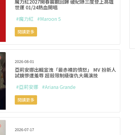
魔力紅2027開春震撼回歸 破紀錄三度登上高雄
世運 01/24熱血開唱
#魔力紅
#Maroon 5
閱讀更多
2026-08-01
亞莉安娜出輯宣洩「最赤裸的憤怒」 MV 扮新人
試鏡慘遭羞辱 超殺限制級復仇大飆演技
#亞莉安娜
#Ariana Grande
閱讀更多
2026-07-17