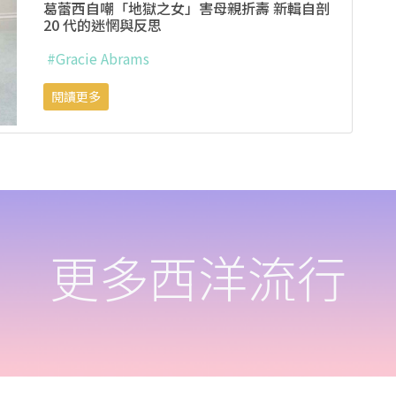
葛蕾西自嘲「地獄之女」害母親折壽 新輯自剖
20 代的迷惘與反思
#Gracie Abrams
閱讀更多
更多西洋流行