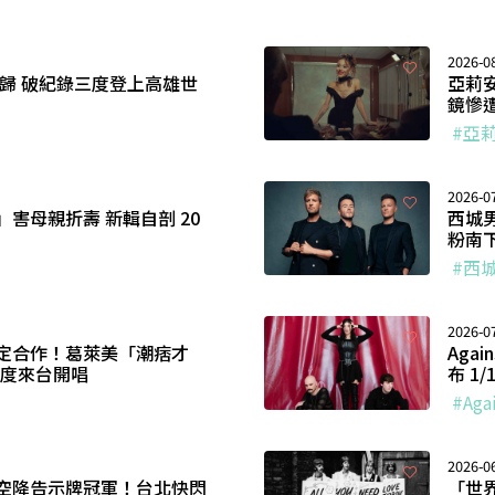
2026-0
回歸 破紀錄三度登上高雄世
亞莉
鏡慘
#亞
2026-0
害母親折壽 新輯自剖 20
西城
粉南
#西
2026-0
定合作！葛萊美「潮痞才
Aga
月首度來台開唱
布 1
#Aga
2026-0
空降告示牌冠軍！台北快閃
「世