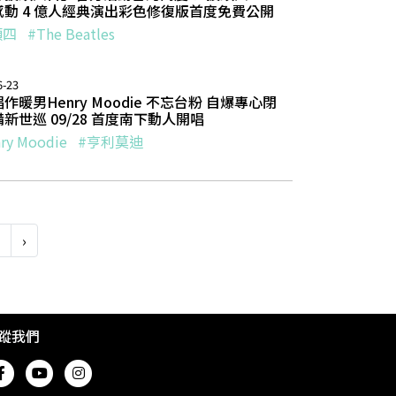
感動 4 億人經典演出彩色修復版首度免費公開
頭四
#The Beatles
6-23
作暖男Henry Moodie 不忘台粉 自爆專心閉
新世巡 09/28 首度南下動人開唱
ry Moodie
#亨利莫迪
›
蹤我們