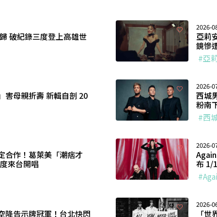
2026-0
回歸 破紀錄三度登上高雄世
亞莉
鏡慘
#亞
2026-0
害母親折壽 新輯自剖 20
西城
粉南
#西
2026-0
定合作！葛萊美「潮痞才
Aga
月首度來台開唱
布 1
#Aga
2026-0
空降告示牌冠軍！台北快閃
「世