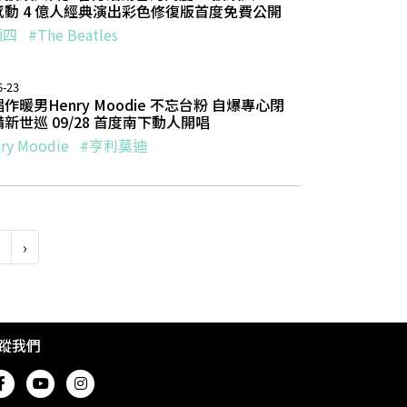
感動 4 億人經典演出彩色修復版首度免費公開
頭四
#The Beatles
6-23
作暖男Henry Moodie 不忘台粉 自爆專心閉
新世巡 09/28 首度南下動人開唱
ry Moodie
#亨利莫迪
›
蹤我們