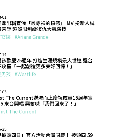
8-01
安娜出輯宣洩「最赤裸的憤怒」 MV 扮新人試
遭羞辱 超殺限制級復仇大飆演技
莉安娜
#Ariana Grande
7-14
男孩歡慶25週年 打造生涯規模最大世巡 邀台
下攻蛋「一起創造更多美好回憶！」
城男孩
#Westlife
7-03
inst The Current逆流而上慶祝成軍15週年宣
/15 來台開唱 興奮喊「我們回來了！」
inst The Current
6-25
界披頭四日」官方活動台灣同慶！ 披頭四 59