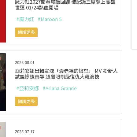
魔力紅2027開春震撼回歸 破紀錄三度登上高雄
世運 01/24熱血開唱
#魔力紅
#Maroon 5
閱讀更多
2026-08-01
亞莉安娜出輯宣洩「最赤裸的憤怒」 MV 扮新人
試鏡慘遭羞辱 超殺限制級復仇大飆演技
#亞莉安娜
#Ariana Grande
閱讀更多
2026-07-17