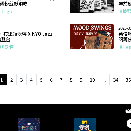
台灣粉絲獻飛吻
年前
odrigo
#披
2026-0
里姬沃特 X NYO Jazz
英倫唱
磅登台
關籌備
里姬沃特
#Hen
1
2
3
4
5
6
7
8
9
10
...
34
35
追