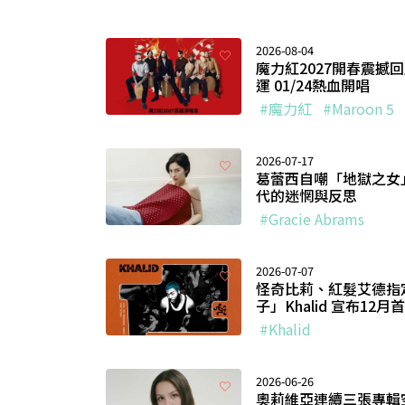
2026-08-04
魔力紅2027開春震撼
運 01/24熱血開唱
#魔力紅
#Maroon 5
2026-07-17
葛蕾西自嘲「地獄之女」
代的迷惘與反思
#Gracie Abrams
2026-07-07
怪奇比莉、紅髮艾德指
子」Khalid 宣布12
#Khalid
2026-06-26
奧莉維亞連續三張專輯