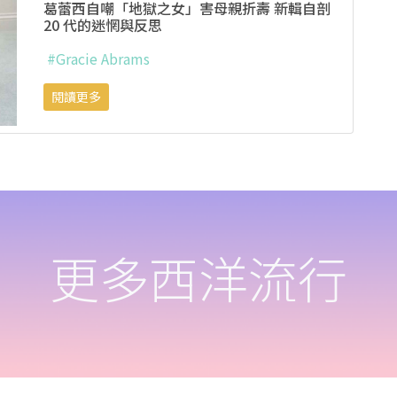
葛蕾西自嘲「地獄之女」害母親折壽 新輯自剖
20 代的迷惘與反思
#Gracie Abrams
閱讀更多
更多西洋流行