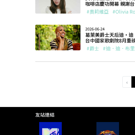
咖啡店慶功開幕 親謝
#奧莉維亞
#Olivia R
2026-06-24
葛萊美爵士天后迪・迪・布
台中國家歌劇院8月重
#爵士
#迪．迪．布
‹
友站連結