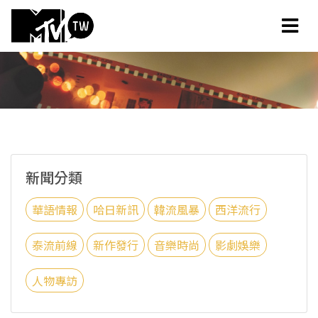
新聞分類
華語情報
哈日新訊
韓流風暴
西洋流行
泰流前線
新作發行
音樂時尚
影劇娛樂
人物專訪