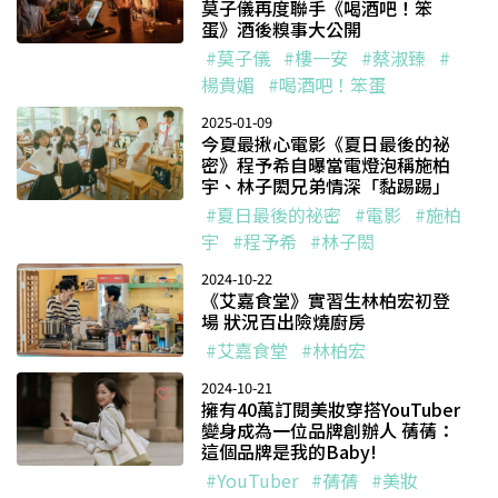
莫子儀再度聯手《喝酒吧！笨
蛋》酒後糗事大公開
#莫子儀
#樓一安
#蔡淑臻
#
楊貴媚
#喝酒吧！笨蛋
2025-01-09
今夏最揪心電影《夏日最後的祕
密》程予希自曝當電燈泡稱施柏
宇、林子閎兄弟情深「黏踢踢」
#夏日最後的祕密
#電影
#施柏
宇
#程予希
#林子閎
2024-10-22
《艾嘉食堂》實習生林柏宏初登
場 狀況百出險燒廚房
#艾嘉食堂
#林柏宏
2024-10-21
擁有40萬訂閱美妝穿搭YouTuber
變身成為一位品牌創辦人 蒨蒨：
這個品牌是我的Baby!
#YouTuber
#蒨蒨
#美妝