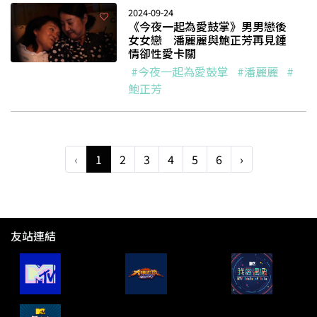
2024-09-24
《今夜一起為愛鼓掌》男男戀後
女女戀 潘麗麗與鮑正芳再見鍾
情卻性愛卡關
#今夜一起為愛鼓掌
#潘麗麗
#
鮑正芳
‹
1
2
3
4
5
6
›
友站連結