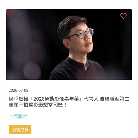
2026-07-08
侯季然接「2026勞動影像嘉年華」代言人 自曝職涯第二
志願不拍電影最想當司機！
#侯季然
閱讀更多