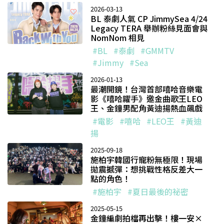
2026-03-13
BL 泰劇人氣 CP JimmySea 4/24
Legacy TERA 舉辦粉絲見面會與
NomNom 相見
#BL
#泰劇
#GMMTV
#Jimmy
#Sea
2026-01-13
最潮開鏡！台灣首部嘻哈音樂電
影《嘻哈糶手》邀金曲歌王LEO
王、金鐘男配角黃迪揚熱血飆戲
#電影
#嘻哈
#LEO王
#黃迪
揚
2025-09-18
施柏宇韓國行寵粉無極限！現場
拋震撼彈：想挑戰性格反差大一
點的角色！
#施柏宇
#夏日最後的祕密
2025-05-15
金鐘編劇拍檔再出擊！樓一安×