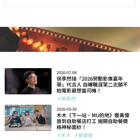
2026-07-08
侯季然接「2026勞動影像嘉年
華」代言人 自曝職涯第二志願不
拍電影最想當司機！
#侯季然
2026-03-30
木木《下一站，MU的地》邀黃偉
晉到自助餐店打工 揭開自助餐價
格神秘面紗！
#木木
#黃偉晉