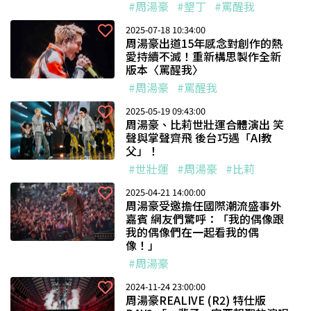
#周湯豪
#墾丁
#罵醒我
2025-07-18 10:34:00
周湯豪出道15年感念對創作的熱
愛持續不滅！重新構思製作全新
版本〈罵醒我〉
#周湯豪
#罵醒我
2025-05-19 09:43:00
周湯豪、比莉世壯運合體演出 笑
聲與掌聲齊飛 後台巧遇「AI教
父」！
#世壯運
#周湯豪
#比莉
2025-04-21 14:00:00
周湯豪受邀擔任國際潮流盛事外
嘉賓 網友們驚呼：「我的偶像跟
我的偶像們在一起看我的偶
像！」
#周湯豪
2024-11-24 23:00:00
周湯豪REALIVE (R2) 特仕版