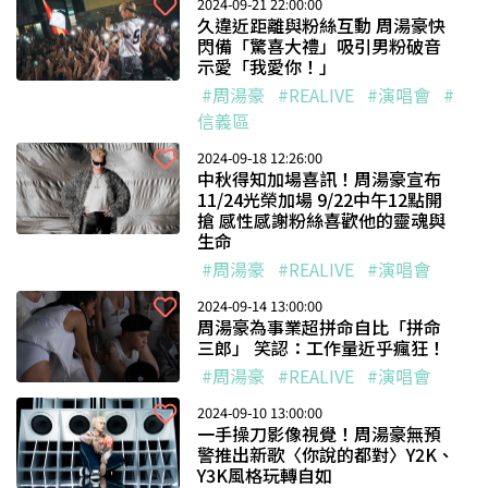
2024-09-21 22:00:00
久違近距離與粉絲互動 周湯豪快
閃備「驚喜大禮」吸引男粉破音
示愛「我愛你！」
#周湯豪
#REALIVE
#演唱會
#
信義區
2024-09-18 12:26:00
中秋得知加場喜訊！周湯豪宣布
11/24光榮加場 9/22中午12點開
搶 感性感謝粉絲喜歡他的靈魂與
生命
#周湯豪
#REALIVE
#演唱會
2024-09-14 13:00:00
周湯豪為事業超拼命自比「拼命
三郎」 笑認：工作量近乎瘋狂！
#周湯豪
#REALIVE
#演唱會
2024-09-10 13:00:00
一手操刀影像視覺！周湯豪無預
警推出新歌〈你說的都對〉Y2K、
Y3K風格玩轉自如