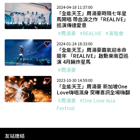
2024-04-18 11:37:00
「全能天王」周湯豪時隔七年星
馬開唱 帶血淚之作「REALIVE」
巡演傳達愛意
#周湯豪
#REALIVE
#演唱會
2024-01-24 18:33:00
「全能天王」周湯豪霸氣迎本命
龍年 「REALIVE」啟動東南亞巡
演 4月饒炸星馬
#周湯豪
2023-10-30 14:59:00
「全能天王」周湯豪 新加坡One
Love嗨唱濕身 突曝喜訊全場嗨翻
#周湯豪
#One Love Asia
Festival
友站連結