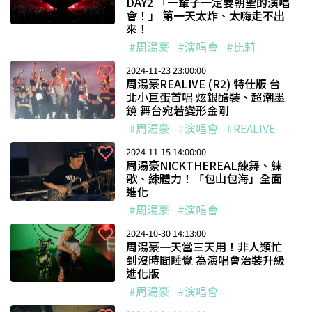
DAY2 「一輩子一定要朝聖的演唱
會！」 第一天太炸、太嗨走不出
來！
#周湯豪
#演唱會
#比莉
2024-11-23 23:00:00
周湯豪REALIVE (R2) 特仕版 台
北小巨蛋首唱 炫銀酷裝、超潮墨
鏡 舞台宛若變形金剛
#周湯豪
#演唱會
#REALIVE
2024-11-15 14:00:00
周湯豪NICKTHEREAL練舞、練
歌、練體力！「包山包海」全面
進化
#周湯豪
#演唱會
2024-10-30 14:13:00
周湯豪一天當三天用！非人類忙
到沒時間睡覺 為演唱會治裝升級
進化版
#周湯豪
#演唱會