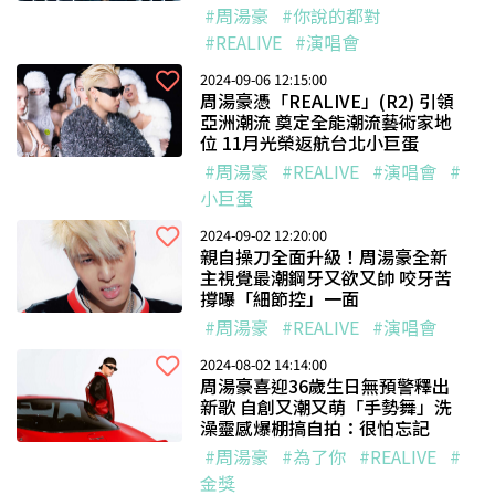
#周湯豪
#你說的都對
#REALIVE
#演唱會
2024-09-06 12:15:00
周湯豪憑「REALIVE」(R2) 引領
亞洲潮流 奠定全能潮流藝術家地
位 11月光榮返航台北小巨蛋
#周湯豪
#REALIVE
#演唱會
#
小巨蛋
2024-09-02 12:20:00
親自操刀全面升級！周湯豪全新
主視覺最潮鋼牙又欲又帥 咬牙苦
撐曝「細節控」一面
#周湯豪
#REALIVE
#演唱會
2024-08-02 14:14:00
周湯豪喜迎36歲生日無預警釋出
新歌 自創又潮又萌「手勢舞」洗
澡靈感爆棚搞自拍：很怕忘記
#周湯豪
#為了你
#REALIVE
#
金獎