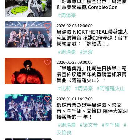
「好命專車」橫空出世！周湯豪
創意美學震撼 ComplexCon
#周湯豪
2026-02-03 12:06:00
周湯豪 NICKTHEREAL帶著鐵人
魂回歸舞台 承諾加倍奉還！台下
粉絲高喊：「嫁給我！」
#周湯豪
#巡演
2026-01-28 09:00:00
「樂壇傳奇」比莉生日快樂！霸
氣宣佈睽違四年的重磅喜訊滾燙
舞曲〈阿福羅火山〉！
#比莉
#周湯豪
#阿福羅火山
2026-01-01 14:17:00
環球音樂眾歌手周湯豪、梁文
音、李千娜、艾怡良 陪伴大家迎
接嶄新的一 年！
#周湯豪
#梁文音
#李千娜
#
艾怡良