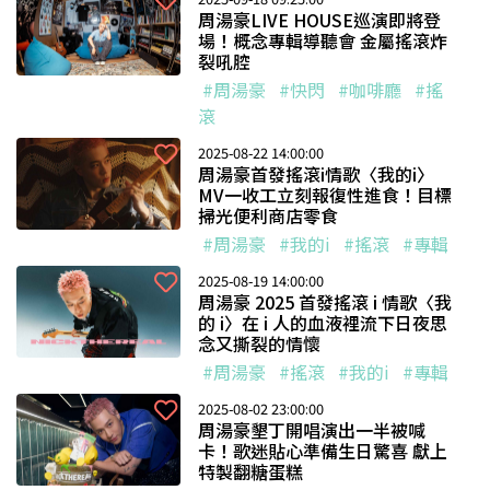
周湯豪LIVE HOUSE巡演即將登
場！概念專輯導聽會 金屬搖滾炸
裂吼腔
#周湯豪
#快閃
#咖啡廳
#搖
滾
2025-08-22 14:00:00
周湯豪首發搖滾i情歌〈我的i〉
MV一收工立刻報復性進食！目標
掃光便利商店零食
#周湯豪
#我的i
#搖滾
#專輯
2025-08-19 14:00:00
周湯豪 2025 首發搖滾 i 情歌〈我
的 i〉在 i 人的血液裡流下日夜思
念又撕裂的情懷
#周湯豪
#搖滾
#我的i
#專輯
2025-08-02 23:00:00
周湯豪墾丁開唱演出一半被喊
卡！歌迷貼心準備生日驚喜 獻上
特製翻糖蛋糕