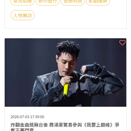
泰流前線
新作發行
音樂時尚
影劇娛樂
人物專訪
2026-07-03 17:39:00
炸翻金曲獎舞台後 周湯豪驚喜參與《我要上巔峰》爭
奪正賽門票