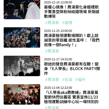
2025-12-16 12:08:00
最暖心偶像！周湯豪化身婚禮歌
手驚喜空降粉絲結婚現場 新娘感
動爆哭
#周湯豪
#婚禮
2025-11-25 10:06:00
周湯豪極限運動場開趴！獻上超
誠意的零距離 感性直呼：「我們
就像一個family！」
#周湯豪
2025-11-17 14:32:00
歌迷的聲音周湯豪都有在聽！變
身「E人學長」BLOCK PARTY開
炸
#周湯豪
#巡演
#福州
2025-11-04 12:22:00
「i人學長aka周教練」周湯豪萬
聖節快閃信義區 驚喜宣佈11/23
極限運動訓練中心玩一場特別的
#周湯豪