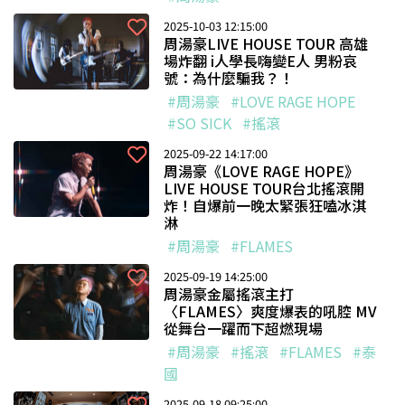
2025-10-03 12:15:00
周湯豪LIVE HOUSE TOUR 高雄
場炸翻 i人學長嗨變E人 男粉哀
號：為什麼騙我？！
#周湯豪
#LOVE RAGE HOPE
#SO SICK
#搖滾
2025-09-22 14:17:00
周湯豪《LOVE RAGE HOPE》
LIVE HOUSE TOUR台北搖滾開
炸！自爆前一晚太緊張狂嗑冰淇
淋
#周湯豪
#FLAMES
2025-09-19 14:25:00
周湯豪金屬搖滾主打
〈FLAMES〉爽度爆表的吼腔 MV
從舞台一躍而下超燃現場
#周湯豪
#搖滾
#FLAMES
#泰
國
2025-09-18 09:25:00