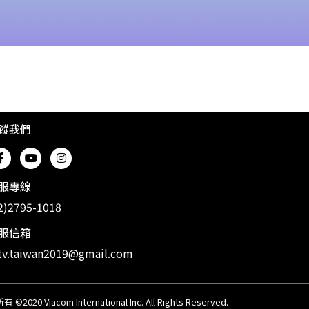
蹤我們
服專線
2)2795-1018
服信箱
v.taiwan2019@gmail.com
20 Viacom International Inc. All Rights Reserved.