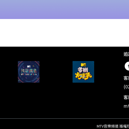
追
客
(0
客
mt
MTV音樂頻道 版權所有 ©20