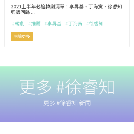
2021上半年必追韓劇清單！李昇基、丁海寅、徐睿知
強勢回歸 ...
#韓劇
#推薦
#李昇基
#丁海寅
#徐睿知
閱讀更多
更多 #徐睿知
更多 #徐睿知 新聞