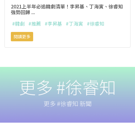
2021上半年必追韓劇清單！李昇基、丁海寅、徐睿知
強勢回歸 ...
#韓劇
#推薦
#李昇基
#丁海寅
#徐睿知
閱讀更多
更多 #徐睿知
更多 #徐睿知 新聞