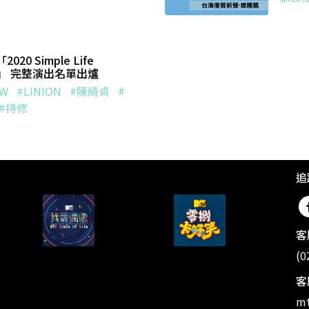
20 Simple Life
活節」 完整演出名單出爐
OW
#LINION
#陳綺貞
#
#持修
追
客
(0
客
mt