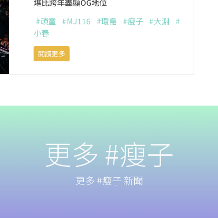
堪比跨年盡顯OG地位
#頑童
#MJ116
#環島
#瘦子
#大淵
#
小春
閱讀更多
更多 #瘦子
更多 #瘦子 新聞