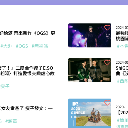
2024-07
給好給滿 帶來新作《OGS》更
最強
桃園
#大淵
#OGS
#無袂煞
#本
2024-05
要發了！」二度合作瘦子E.SO
Shi
慣老闆〉打造愛恨交織虐心故
曲《
#西
#瘦子
2020-11
年女友當爸了 瘦子發文：一
【20
#簡
6
#頑童
張震