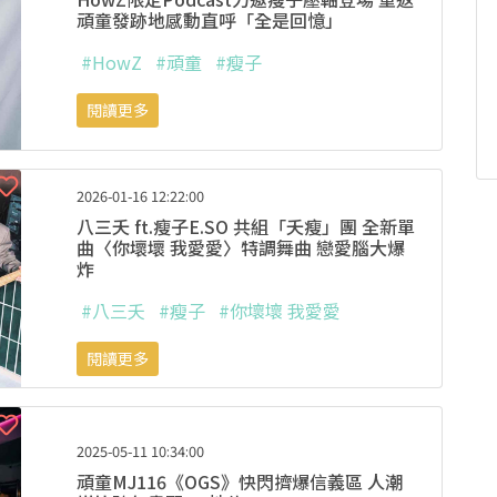
頑童發跡地感動直呼「全是回憶」
#HowZ
#頑童
#瘦子
閱讀更多
2026-01-16 12:22:00
八三夭 ft.瘦子E.SO 共組「夭瘦」團 全新單
曲〈你壞壞 我愛愛〉特調舞曲 戀愛腦大爆
炸
#八三夭
#瘦子
#你壞壞 我愛愛
閱讀更多
2025-05-11 10:34:00
頑童MJ116《OGS》快閃擠爆信義區 人潮