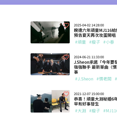
2025-04-02 14:28:00
睽違六年頑童MJ116
預告夏天再次攻蛋開唱
#頑童
#瘦子
#小春
2024-06-21 11:33:00
J.Sheon承諾「今年
強強聯手 最新單曲〈
事
#J.Sheon
#慣老闆
2021-12-07 15:00:00
恭喜！頑童大淵秘婚6
早有好事發生
#大淵
#瘦子
#MJ11