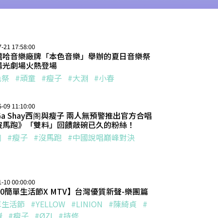
-21 17:58:00
嘻哈音樂廠牌「本色音樂」舉辦的夏日音樂祭
陽光劇場火熱登場
色祭
#頑童
#瘦子
#大淵
#小春
-09 11:10:00
GGa Shay西阁與瘦子 兩人無預警推出官方合唱
沒馬跑》「雙料」回饋敲碗已久的粉絲！
阁
#瘦子
#沒馬跑
#中國說唱巔峰對決
-10 00:00:00
20簡單生活節X MTV】台灣優質新聲-樂團篇
單生活節
#YELLOW
#LINION
#陳綺貞
#
嶽
#瘦子
#ØZI
#持修