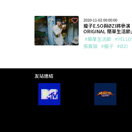
2020-11-02 00:00:00
瘦子E.SO與ØZI將參演「20
ORIGINAL 簡單生
#簡單生活節
#YELL
張震嶽
#瘦子
#ØZI
友站連結