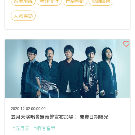
泰流前線
新作發行
音樂時尚
影劇娛樂
人物專訪
2020-12-02 00:00:00
五月天演唱會無預警宣布加場！ 開賣日期曝光
#五月天
#相信音樂