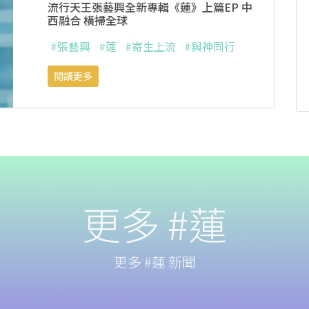
流行天王張藝興全新專輯《蓮》上篇EP 中
西融合 橫掃全球
#張藝興
#蓮
#寄生上流
#與神同行
閱讀更多
更多 #蓮
更多 #蓮 新聞