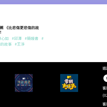
推薦 《比悲傷更悲傷的故
！
林心如
#邱澤
#簡嫚書
#
傷的故事
#王淨
追
客
(0
客