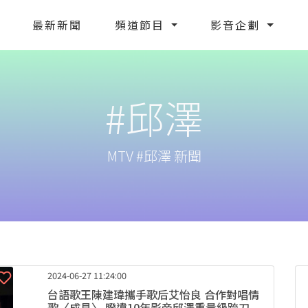
最新新聞
頻道節目
影音企劃
#邱澤
MTV #邱澤 新聞
2024-06-27 11:24:00
台語歌王陳建瑋攜手歌后艾怡良 合作對唱情
歌〈成見〉 睽違10年影帝邱澤重量級跨刀