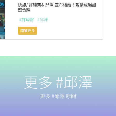
快訊/ 許瑋甯& 邱澤 宣布結婚！戴鑽戒曬甜
蜜合照
#許瑋甯
#邱澤
閱讀更多
更多 #邱澤
更多 #邱澤 新聞