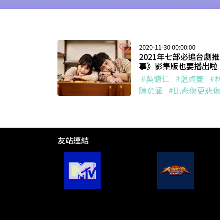
2020-11-30 00:00:00
2021年七部必追台劇
事》影集版也要播出啦
#吳慷仁
#温貞菱
#
陳意涵
#比悲傷更悲
友站連結