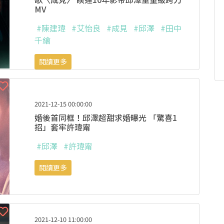
MV
#陳建瑋
#艾怡良
#成見
#邱澤
#田中
千繪
閱讀更多
2021-12-15 00:00:00
婚後首同框！邱澤超甜求婚曝光 「驚喜1
招」套牢許瑋甯
#邱澤
#許瑋甯
閱讀更多
2021-12-10 11:00:00