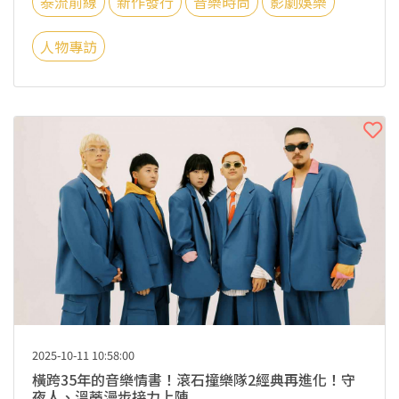
泰流前線
新作發行
音樂時尚
影劇娛樂
人物專訪
2025-10-11 10:58:00
橫跨35年的音樂情書！滾石撞樂隊2經典再進化！守
夜人、溫蒂漫步接力上陣