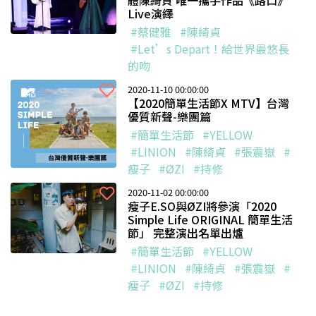
Live演繹
#蔡健雅
#陳綺貞
#Let’s Depart！給世界最悠長
的吻
2020-11-10 00:00:00
【2020簡單生活節X MTV】台灣
優質新聲-樂團篇
#簡單生活節
#YELLOW
#LINION
#陳綺貞
#張震嶽
#
瘦子
#ØZI
#持修
2020-11-02 00:00:00
瘦子E.SO與ØZI將參演「2020
Simple Life ORIGINAL 簡單生活
節」 完整演出名單出爐
#簡單生活節
#YELLOW
#LINION
#陳綺貞
#張震嶽
#
瘦子
#ØZI
#持修