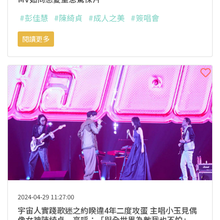
#彭佳慧
#陳綺貞
#成人之美
#簽唱會
閱讀更多
2024-04-29 11:27:00
宇宙人實踐歌迷之約睽違4年二度攻蛋 主唱小玉見偶
像女神陳綺貞 高呼：「與全世界為敵我也不怕」