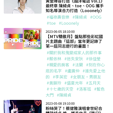
黃金陣容打造《越洋電話 Vol.1》
最終章 陳綺貞、toe、OOG 攜手
知名導演合力打造〈Looonely〉
#福祿壽音樂
#陳綺貞
#OOG
#toe
#Looonely
2023-06-05 18:10:00
【MTV驕傲月】盤點那些彩虹國
片主題曲「這部」當年更記錄了
第一屆同志遊行的畫面！
#關於我和鬼變成家人的那件事
#蔡依林
#迷失安狄
#徐佳瑩
#親愛的房客
#法蘭
#刻在你心
底的名字
#盧廣仲
#誰先愛上他
的
#李英宏
#女朋友。男朋友
#黃韻玲
#盛夏光年
#五月天
#十七歲的天空
#洛客班
#藍色
大門
#陳綺貞
2023-05-08 19:10:00
粉絲哭了！蔡健雅演唱會世紀合
體陳綺貞 唯一攜手作品《路口》