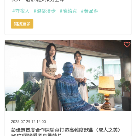
#守夜人
#溫蒂漫步
#陳綺貞
#黃品源
閱讀更多
2025-07-29 12:14:00
彭佳慧首度合作陳綺貞打造高難度歌曲〈成人之美〉
MV如同戀愛窒息驚悚片