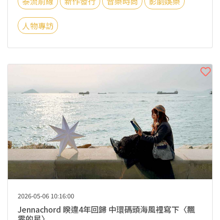
泰流前線
新作發行
音樂時尚
影劇娛樂
人物專訪
2026-05-06 10:16:00
Jennachord 睽違4年回歸 中環碼頭海風裡寫下〈飄
零的星〉