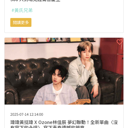
#黃氏兄弟
閱讀更多
2025-07-14 12:14:00
瑋瑋黃挺瑋 X Ozone林佳辰 夢幻聯動！全新單曲〈沒
有寫下的永遠〉 寫下青春遺憾的篇章