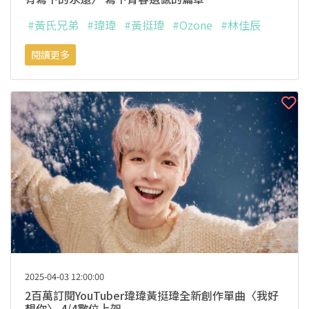
#黃氏兄弟
#瑋瑋
#黃挺瑋
#Ozone
#林佳辰
閱讀更多
2025-04-03 12:00:00
2百萬訂閱YouTuber瑋瑋黃挺瑋全新創作單曲〈我好
想你〉 4/4數位上架