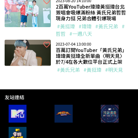
2023-08-20 14:10:00
2百萬YouTuber瑋瑋黃挺瑋台北
簽唱會吸爆滿粉絲 黃氏兄弟哲哲
現身力挺 兄弟合體引爆現場
#黃挺瑋
#瑋瑋
#黃氏兄弟
#
哲哲
#一週八天
2023-07-04 13:00:00
百萬訂閱YouTuber「黃氏兄弟」
瑋瑋黃挺瑋全新單曲〈明天見〉
於7/4在各大數位平台正式上架
#黃氏兄弟
#黃挺瑋
#明天見
友站連結