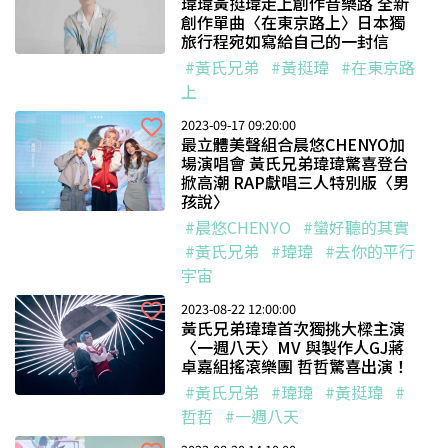
瑋瑋黃挺瑋走上創作音樂路 全新
創作單曲〈在東京路上〉日本獨
旅行程宛如寫給自己的一封信
#黃氏兄弟
#黃挺瑋
#在東京路
上
2023-09-17 09:20:00
最立體美聲組合晨悠CHENYO加
場演唱會 黃氏兄弟瑋瑋驚喜登台
掀高潮 RAP獻唱三人特別版〈男
孩說〉
#晨悠CHENYO
#蠻好聽的其實
#黃氏兄弟
#瑋瑋
#去你的平行
宇宙
2023-08-22 12:00:00
黃氏兄弟瑋瑋首次獨挑大樑主演
〈一週八天〉MV 與製作人GJ蔣
卓嘉組搖滾樂團 哲哲驚喜出演！
#黃氏兄弟
#瑋瑋
#黃挺瑋
#
哲哲
#一週八天