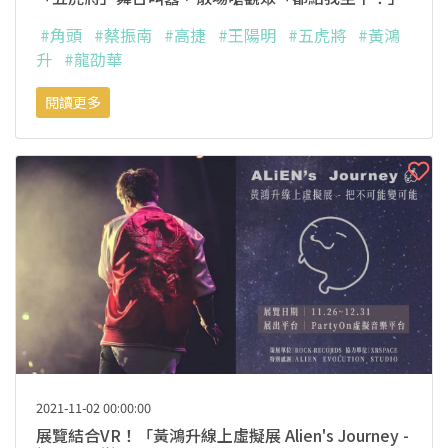
#角頭
#蔡振南
#高捷
#王陽明
#五虎將
#黃鴻
升
#龍劭華
閱讀更多
2021-11-02 00:00:00
展覽結合VR！「黃鴻升線上虛擬展 Alien's Journey -