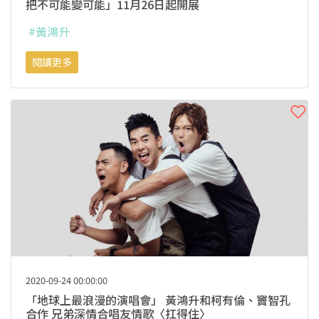
把不可能變可能」11月26日起開展
#黃鴻升
閱讀更多
2020-09-24 00:00:00
「地球上最浪漫的演唱會」 黃鴻升和柯有倫、竇智孔
合作 兄弟深情合唱友情歌〈扛得住〉