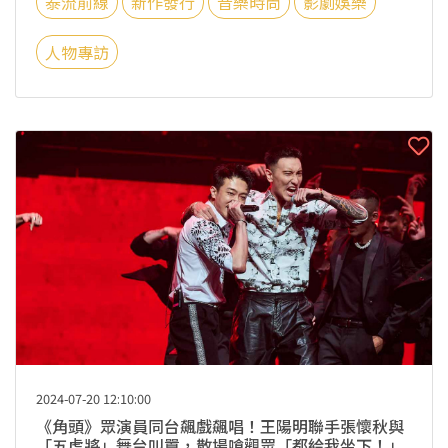
泰流前線
新作發行
音樂時尚
影劇娛樂
人物專訪
2024-07-20 12:10:00
《角頭》眾演員同台飆戲飆唱！王陽明聯手張懷秋與
「五虎將」舞台叫囂，散場嗆觀眾「都給我坐下！」