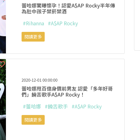
蕾哈娜驚曝懷孕！認愛A$AP Rocky半年傳
為肚中孩子禁菸禁酒
#Rihanna
#A$AP Rocky
閱讀更多
2020-12-01 00:00:00
蕾哈娜甩百億身價前男友 認愛「多年好哥
們」饒舌歌手A$AP Rocky！
#蕾哈娜
#饒舌歌手
#A$AP Rocky
閱讀更多