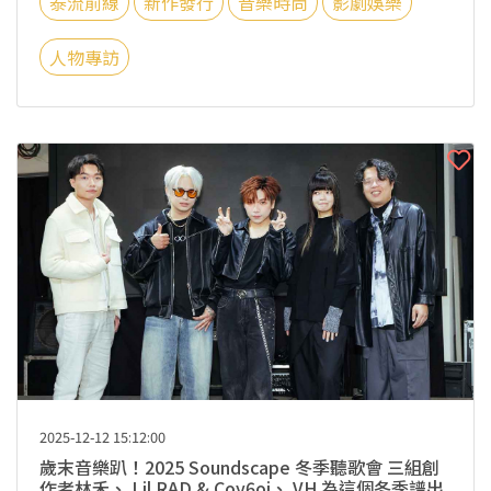
泰流前線
新作發行
音樂時尚
影劇娛樂
人物專訪
2025-12-12 15:12:00
歲末音樂趴！2025 Soundscape 冬季聽歌會 三組創
作者林禾、 Lil RAD & Coy6oi、 VH 為這個冬季譜出