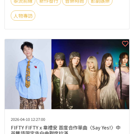
泰流前線
新作發行
音樂時尚
影劇娛樂
人物專訪
2026-04-10 12:27:00
FIFTY FIFTY x 韋禮安 首度合作單曲〈Say Yes!〉中
英雙語限定告白曲甜度拉滿