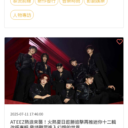
泰流前線
新作發行
音樂時尚
影劇娛樂
人物專訪
2025-07-11 17:46:00
ATEEZ熱浪來襲！火熱夏日趁勝追擊再推迷你十二輯
改版專輯 邀請聽眾進入幻想的世界