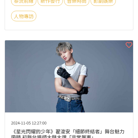
泰流前線
新作發行
音樂時尚
影劇娛樂
人物專訪
2024-11-05 12:27:00
《星光閃耀的少年》翟浚安「細節終結者」舞台魅力
吸睛 初舞台導師大聲大讚「非常厲害」