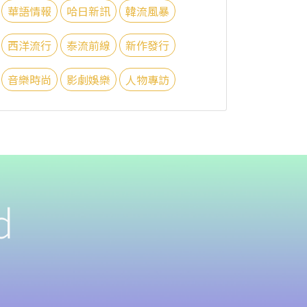
華語情報
哈日新訊
韓流風暴
西洋流行
泰流前線
新作發行
音樂時尚
影劇娛樂
人物專訪
d