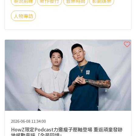
泰流前線
新作發行
音樂時尚
影劇娛樂
人物專訪
2026-06-08 11:34:00
HowZ限定Podcast力邀瘦子壓軸登場 重返頑童發跡
地感動直呼「全是回憶」