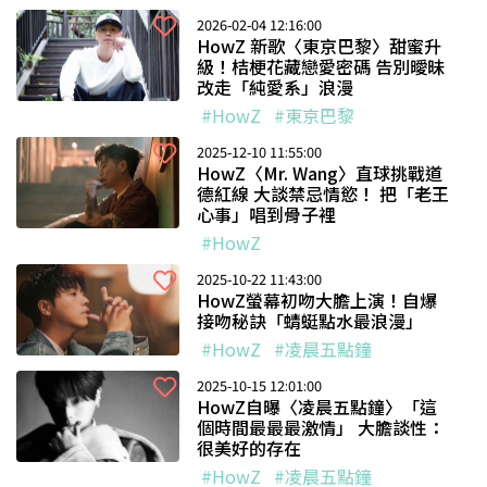
2026-02-04 12:16:00
HowZ 新歌〈東京巴黎〉甜蜜升
級！桔梗花藏戀愛密碼 告別曖昧
改走「純愛系」浪漫
#HowZ
#東京巴黎
2025-12-10 11:55:00
HowZ〈Mr. Wang〉直球挑戰道
德紅線 大談禁忌情慾！ 把「老王
心事」唱到骨子裡
#HowZ
2025-10-22 11:43:00
HowZ螢幕初吻大膽上演！自爆
接吻秘訣「蜻蜓點水最浪漫」
#HowZ
#凌晨五點鐘
2025-10-15 12:01:00
HowZ自曝〈凌晨五點鐘〉「這
個時間最最最激情」 大膽談性：
很美好的存在
#HowZ
#凌晨五點鐘