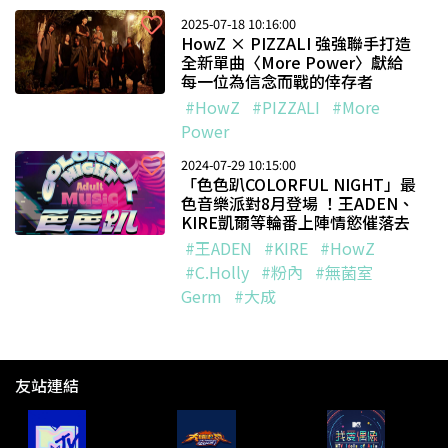
2025-07-18 10:16:00
HowZ × PIZZALI 強強聯手打造
全新單曲〈More Power〉獻給
每一位為信念而戰的倖存者
#HowZ
#PIZZALI
#More
Power
2024-07-29 10:15:00
「色色趴COLORFUL NIGHT」最
色音樂派對8月登場 ！王ADEN、
KIRE凱爾等輪番上陣情慾催落去
#王ADEN
#KIRE
#HowZ
#C.Holly
#粉內
#無菌室
Germ
#大成
友站連結