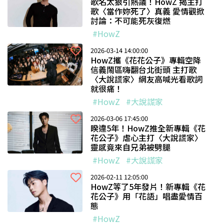
歌名太狠引熱議！HowZ 揭主打
歌〈當作妳死了〉真義 愛情觀掀
討論：不可能死灰復燃
#HowZ
2026-03-14 14:00:00
HowZ攜《花花公子》專輯空降
信義鬧區嗨翻台北街頭 主打歌
〈大說謊家〉網友高喊光看歌詞
就很痛！
#HowZ
#大說謊家
2026-03-06 17:45:00
睽違5年！HowZ推全新專輯《花
花公子》虐心主打〈大說謊家〉
靈感竟來自兄弟被劈腿
#HowZ
#大說謊家
2026-02-11 12:05:00
HowZ等了5年發片！新專輯《花
花公子》用「花語」唱盡愛情百
態
#HowZ