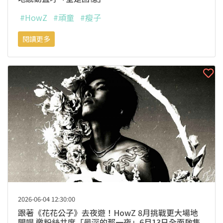
#HowZ
#頑童
#瘦子
閱讀更多
2026-06-04 12:30:00
跟著《花花公子》去夜遊！HowZ 8月挑戰更大場地
開唱 邀粉絲共度「最深的那一夜」6月13日全面啟售