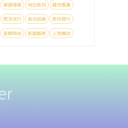
華語情報
哈日新訊
韓流風暴
西洋流行
泰流前線
新作發行
音樂時尚
影劇娛樂
人物專訪
er