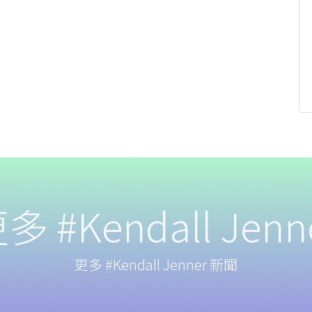
多 #Kendall Jenn
更多 #Kendall Jenner 新聞