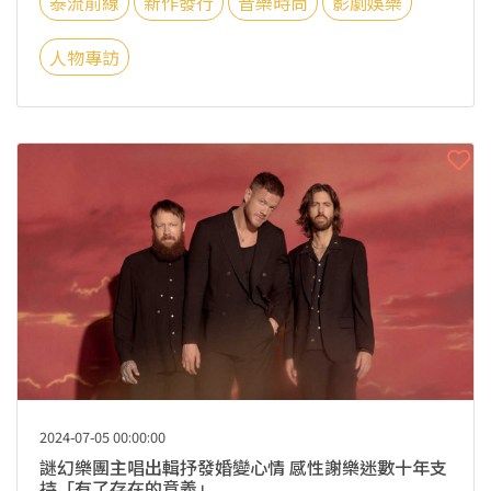
泰流前線
新作發行
音樂時尚
影劇娛樂
人物專訪
2024-07-05 00:00:00
謎幻樂團主唱出輯抒發婚變心情 感性謝樂迷數十年支
持「有了存在的意義」