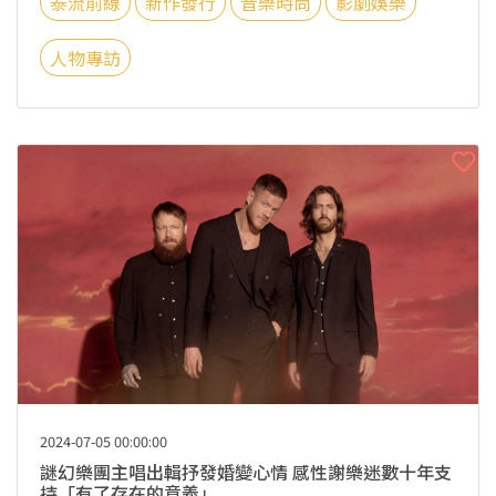
泰流前線
新作發行
音樂時尚
影劇娛樂
人物專訪
2024-07-05 00:00:00
謎幻樂團主唱出輯抒發婚變心情 感性謝樂迷數十年支
持「有了存在的意義」