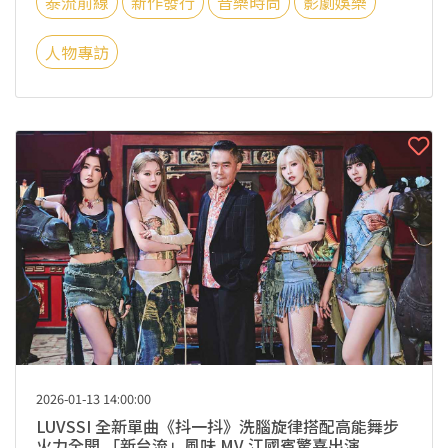
泰流前線
新作發行
音樂時尚
影劇娛樂
人物專訪
2026-01-13 14:00:00
LUVSSI 全新單曲《抖一抖》洗腦旋律搭配高能舞步
火力全開 「新台流」風味 MV 江國賓驚喜出演