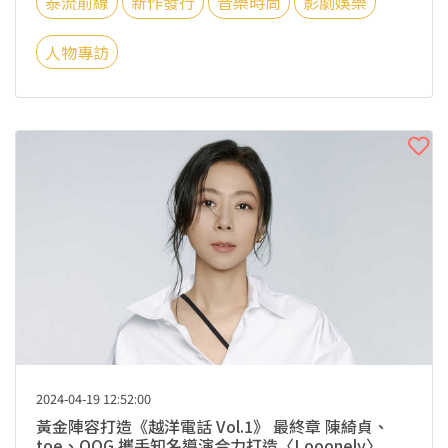
泰流前線
新作發行
音樂時尚
影劇娛樂
人物專訪
2024-04-19 12:52:00
黃金陣容打造《越洋電話 Vol.1》 最終章 陳綺貞、
toe、OOG 攜手知名導演合力打造〈Looonely〉