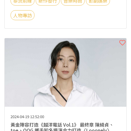
泰流前線
新作發行
音樂時尚
影劇娛樂
人物專訪
2024-04-19 12:52:00
黃金陣容打造《越洋電話 Vol.1》 最終章 陳綺貞、
toe、OOG 攜手知名導演合力打造〈Looonely〉