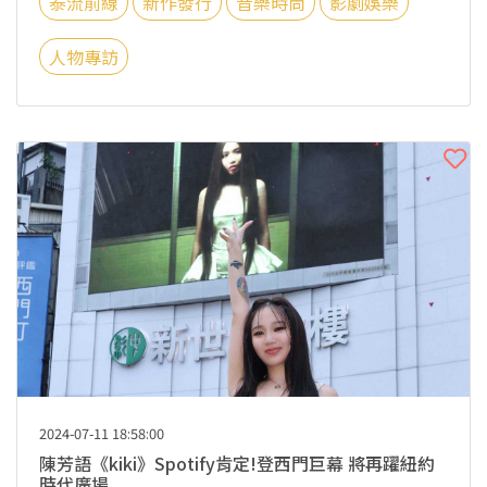
泰流前線
新作發行
音樂時尚
影劇娛樂
人物專訪
2024-07-11 18:58:00
陳芳語《kiki》Spotify肯定!登西門巨幕 將再躍紐約
時代廣場