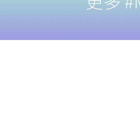
更多 #M
友站連結