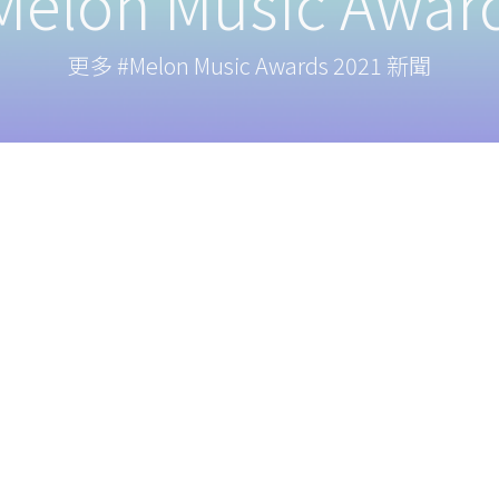
elon Music Award
更多 #Melon Music Awards 2021 新聞
追
客
(0
客