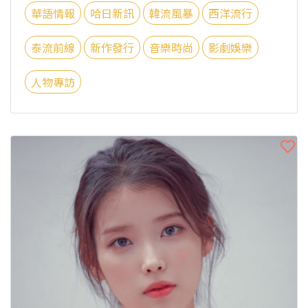
華語情報
哈日新訊
韓流風暴
西洋流行
泰流前線
新作發行
音樂時尚
影劇娛樂
人物專訪