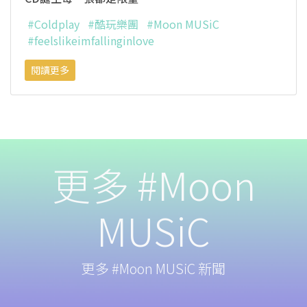
#Coldplay
#酷玩樂團
#Moon MUSiC
#feelslikeimfallinginlove
閱讀更多
更多 #Moon
MUSiC
更多 #Moon MUSiC 新聞