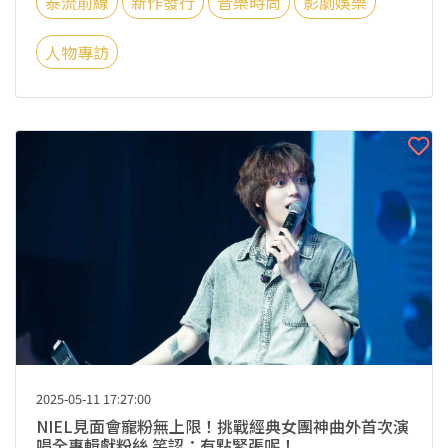
泰流前線
新作發行
音樂時尚
影劇娛樂
人物專訪
2025-05-11 17:27:00
NIEL見面會寵粉無上限！挑戰經典女團神曲外首次演
唱全專輯獻粉絲 笑認：有點緊張呢！