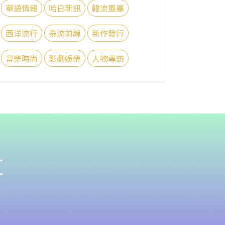
華語情報
哈日新訊
韓流風暴
西洋流行
泰流前線
新作發行
音樂時尚
影劇娛樂
人物專訪
t