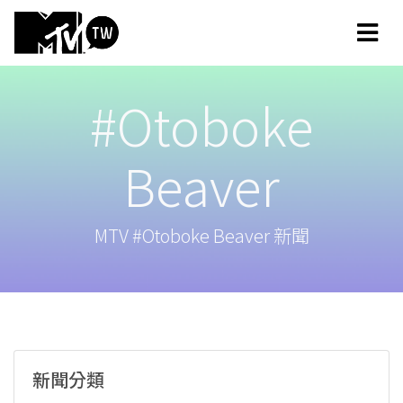
#Otoboke
Beaver
MTV #Otoboke Beaver 新聞
新聞分類