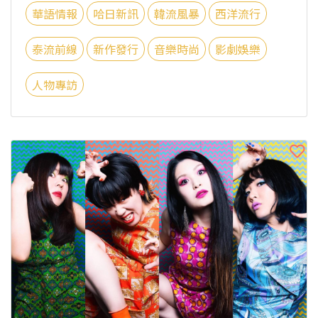
華語情報
哈日新訊
韓流風暴
西洋流行
泰流前線
新作發行
音樂時尚
影劇娛樂
人物專訪