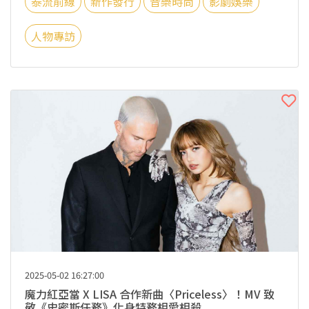
泰流前線
新作發行
音樂時尚
影劇娛樂
人物專訪
2025-05-02 16:27:00
魔力紅亞當 X LISA 合作新曲〈Priceless〉！MV 致
敬《史密斯任務》化身特務相愛相殺