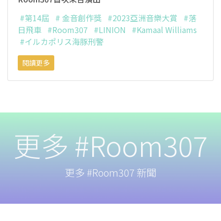
#第14屆
# 金音創作獎
#2023亞洲音樂大賞
#落
日飛車
#Room307
#LINION
#Kamaal Williams
#イルカポリス海豚刑警
閱讀更多
更多 #Room307
更多 #Room307 新聞