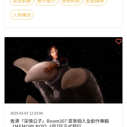
泰流前線
新作發行
音樂時尚
影劇娛樂
人物專訪
2025-03-07 12:33:00
香港「深情公子」Room307 首張個人全創作專輯
《MEMORY BOY》3月7日正式發行