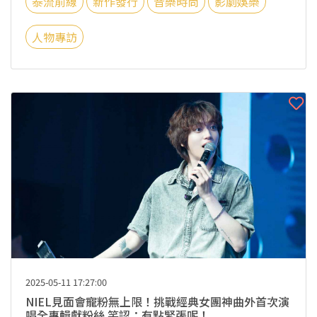
泰流前線
新作發行
音樂時尚
影劇娛樂
人物專訪
2025-05-11 17:27:00
NIEL見面會寵粉無上限！挑戰經典女團神曲外首次演
唱全專輯獻粉絲 笑認：有點緊張呢！