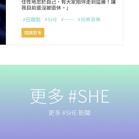
任性地忠於自己，有大家陪伴走到這邊！讓
我目前還沒被退休。」
#田馥甄
#SHE
#一一
#何樂音樂
閱讀更多
更多 #SHE
更多 #SHE 新聞